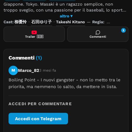
Giappone. Tokyo. Masaki è un ragazzo semplice, non
troppo sveglio, con una passione per il baseball, lo sport
che la sua squadra pratica senza troppa fortuna sui
altro ▾
campetti di periferia; egli lavora come benzinaio in una
Cast:
柳憂怜
·
石田ゆり子
·
Takeshi Kitano
—
Regia:
Takeshi Kita
stazione di rifornimento, nella quale durante un turno si
1
ribella alle pretese di un membro della yakuza e attirando
Trailer
🇬🇧
Commenti
le ire e le attenzioni dell'organizzazione sullo stabilimento.
Commenti
(1)
Marco_82
M
3 mesi fa
Boiling Point - I nuovi gangster - non lo metto tra le 
priorita, ma nemmeno lo salto, da mettere in lista.
ACCEDI PER COMMENTARE
Accedi con Telegram