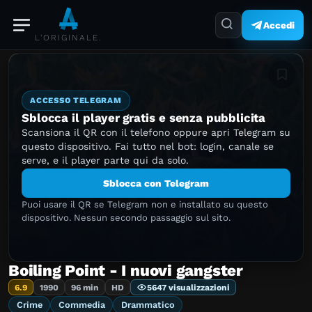
Accedi
L'ORIGINALE.
Aggiung
ACCESSO TELEGRAM
Sblocca il player gratis e senza pubblicita
Scansiona il QR con il telefono oppure apri Telegram su
questo dispositivo. Fai tutto nel bot: login, canale se
serve, e il player parte qui da solo.
Sblocca con Telegram
Puoi usare il QR se Telegram non e installato su questo
dispositivo. Nessun secondo passaggio sul sito.
Boiling Point - I nuovi gangster
6.9
1990
96 min
HD
5647 visualizzazioni
Crime
Commedia
Drammatico