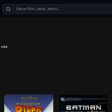
Puoi cercare film, serie TV, attori, registi, generi e temi
, USA