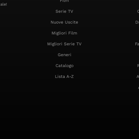
Film
ale!
Serie TV
Nuove Uscite
D
Migliori Film
Migliori Serie TV
F
Generi
Catalogo
Lista A-Z
A