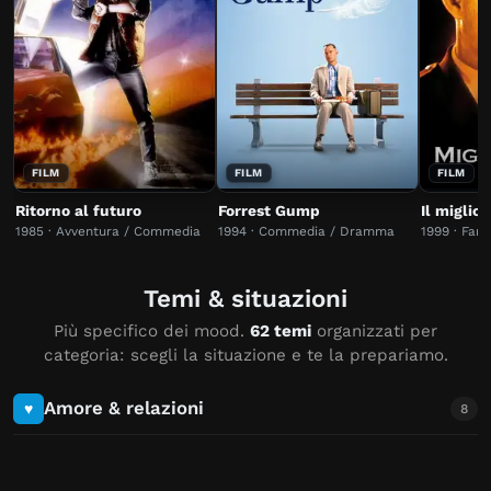
FILM
FILM
FILM
Ritorno al futuro
Forrest Gump
Il miglio
1985 · Avventura / Commedia
1994 · Commedia / Dramma
1999 · Fan
Temi & situazioni
Più specifico dei mood.
62 temi
organizzati per
categoria: scegli la situazione e te la prepariamo.
Amore & relazioni
♥
8
Da nemici ad amanti
Amore proibito
70
99
Triangolo amoroso
Tradimenti & infedeltà
60
77