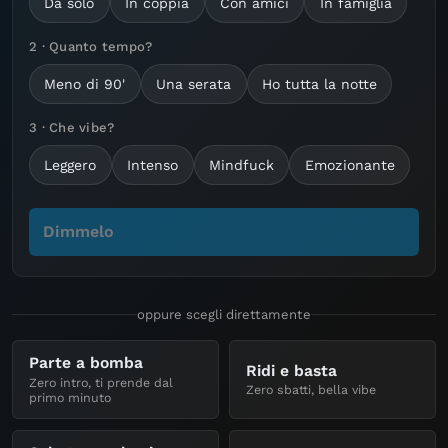
Da solo
In coppia
Con amici
In famiglia
2 · Quanto tempo?
Meno di 90'
Una serata
Ho tutta la notte
3 · Che vibe?
Leggero
Intenso
Mindfuck
Emozionante
Dimmelo
oppure scegli direttamente
Parte a bomba
Ridi e basta
Zero intro, ti prende dal
Zero sbatti, bella vibe
primo minuto