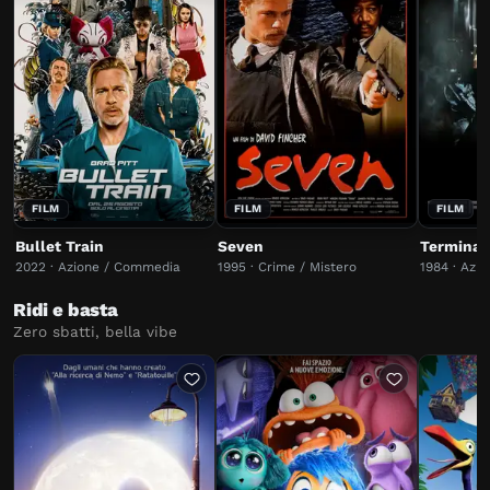
FILM
FILM
FILM
Bullet Train
Seven
Terminat
2022 · Azione / Commedia
1995 · Crime / Mistero
1984 · Azio
Ridi e basta
Zero sbatti, bella vibe