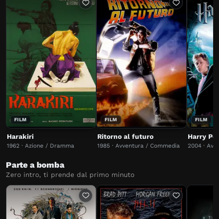
FILM
FILM
FILM
Harakiri
Ritorno al futuro
1962 · Azione / Dramma
1985 · Avventura / Commedia
2004 · Avv
Parte a bomba
Zero intro, ti prende dal primo minuto