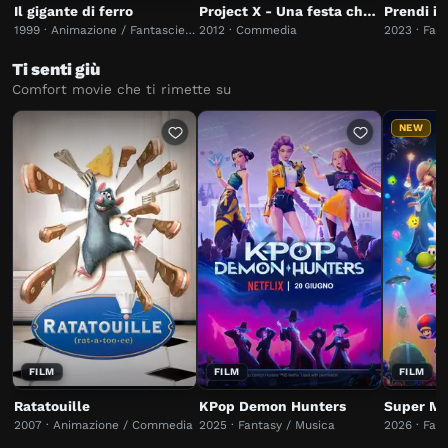
Il gigante di ferro
Project X - Una festa che spacca
Prendi il
1999 · Animazione / Fantascienza
2012 · Commedia
2023 · Fam
Ti senti giù
Comfort movie che ti rimette su
NEW
FILM
FILM
FILM
Ratatouille
KPop Demon Hunters
2007 · Animazione / Commedia
2025 · Fantasy / Musica
2026 · Fam