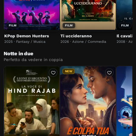
FILM
FILM
FILM
KPop Demon Hunters
Ti uccideranno
Il cavali
2025 · Fantasy / Musica
2026 · Azione / Commedia
2008 · Azi
Notte in due
Perfetto da vedere in coppia
NEW