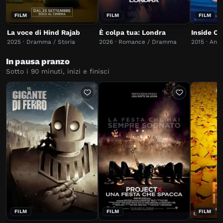
FILM
FILM
FILM
La voce di Hind Rajab
È colpa tua: Londra
Inside Ou
2025 · Dramma / Storia
2026 · Romance / Dramma
2015 · Ani
In pausa pranzo
Sotto i 90 minuti, inizi e finisci
FILM
FILM
FILM