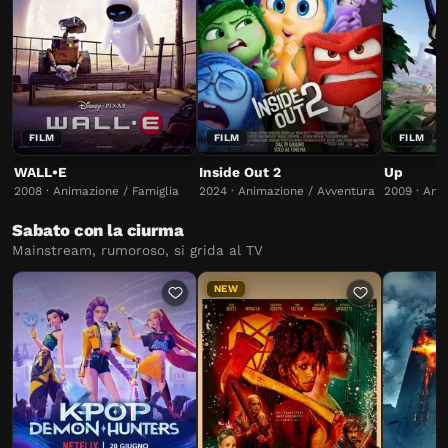
FILM
FILM
FILM
WALL•E
Inside Out 2
Up
2008 · Animazione / Famiglia
2024 · Animazione / Avventura
2009 · Ani
Sabato con la ciurma
Mainstream, rumoroso, si grida al TV
NEW