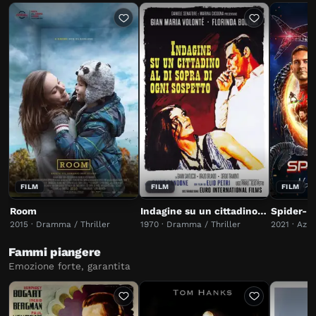
FILM
FILM
FILM
Room
Indagine su un cittadino al di sopra di ogni sospetto
2015 · Dramma / Thriller
1970 · Dramma / Thriller
2021 · Azi
Fammi piangere
Emozione forte, garantita