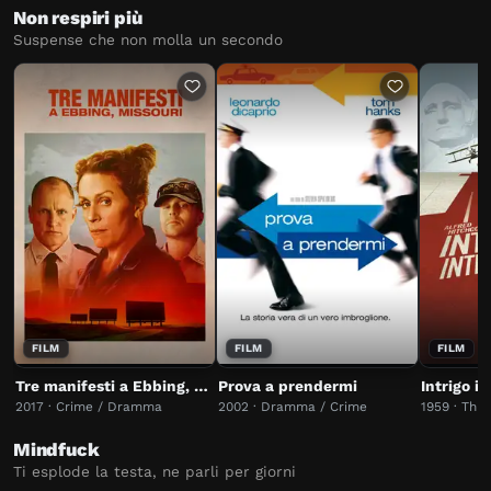
Non respiri più
Suspense che non molla un secondo
FILM
FILM
FILM
Tre manifesti a Ebbing, Missouri
Prova a prendermi
Intrigo i
2017 · Crime / Dramma
2002 · Dramma / Crime
1959 · Thri
Mindfuck
Ti esplode la testa, ne parli per giorni