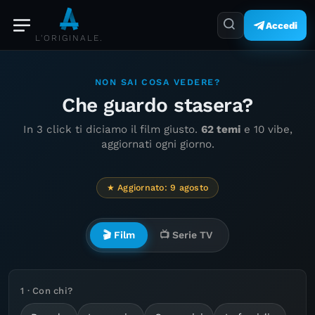
Accedi
L'ORIGINALE.
NON SAI COSA VEDERE?
Che guardo stasera?
In 3 click ti diciamo il film giusto.
62 temi
e 10 vibe,
aggiornati ogni giorno.
★ Aggiornato: 9 agosto
🎬 Film
📺 Serie TV
1 · Con chi?