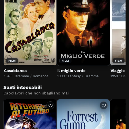
FILM
FILM
FILM
Casablanca
Il miglio verde
Viaggio a
1943 · Dramma / Romance
1999 · Fantasy / Dramma
1953 · Dr
Santi intoccabili
Capolavori che non sbagliano mai