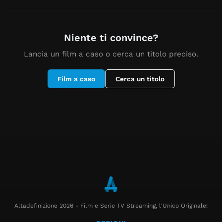
Pioggia fuori, coperta
144+
Sole, mare, amori che
Film lunghi, epici, immersivi.
La magia funziona sempre.
controllati. La notte giusta.
dentro
finiscono a settembre.
Sabato e domenica vanno
Film calmi, lenti, perfetti per
così.
le giornate grige.
Niente ti convince?
Lancia un film a caso o cerca un titolo preciso.
Film a caso
Cerca un titolo
Altadefinizione 2026 - Film e Serie TV Streaming, l'Unico Originale!