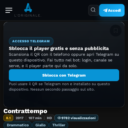
Accedi
L'ORIGINALE.
Aggiung
ACCESSO TELEGRAM
Sblocca il player gratis e senza pubblicita
Scansiona il QR con il telefono oppure apri Telegram su
questo dispositivo. Fai tutto nel bot: login, canale se
serve, e il player parte qui da solo.
Sblocca con Telegram
Puoi usare il QR se Telegram non e installato su questo
dispositivo. Nessun secondo passaggio sul sito.
Contrattempo
8.1
2017
107 min
HD
9782 visualizzazioni
Drammatico
Giallo
Thriller