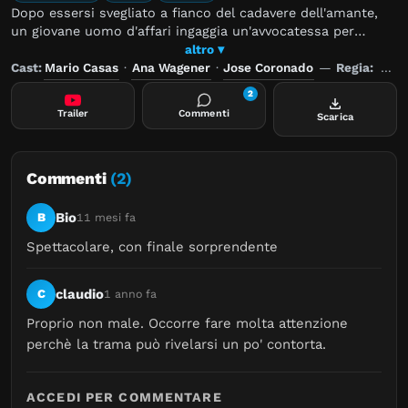
Dopo essersi svegliato a fianco del cadavere dell'amante,
un giovane uomo d'affari ingaggia un'avvocatessa per
capire in che modo è finito tra gli indagati di omicidio.
altro ▾
Cast:
Mario Casas
·
Ana Wagener
·
Jose Coronado
—
Regia:
Orio
2
Trailer
Commenti
Scarica
Commenti
(2)
Bio
B
11 mesi fa
Spettacolare, con finale sorprendente
claudio
C
1 anno fa
Proprio non male. Occorre fare molta attenzione 
perchè la trama può rivelarsi un po' contorta.
ACCEDI PER COMMENTARE