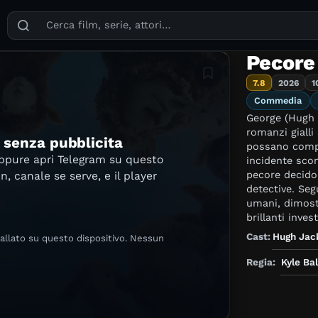
Puoi cercare film, serie TV, attori, registi, generi e temi
Pecore
Aggiungi in lista
7.8
2026
1
Commedia
George (Hugh 
romanzi gialli
e senza pubblicita
possano comp
oppure apri Telegram su questo
incidente sconv
pecore decidon
in, canale se serve, e il player
detective. Seg
umani, dimost
brillanti invest
Cast:
Hugh Ja
tallato su questo dispositivo. Nessun
Regia:
Kyle Ba