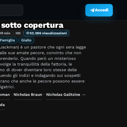
Accedi
.
 sotto copertura
09 min
HD
52.386 visualizzazioni
Famiglia
Giallo
Jackman) è un pastore che ogni sera legge
 alle sue amate pecore, convinto che non
renderlo. Quando però un misterioso
olge la tranquillità della fattoria, le
o di dover diventare loro stesse delle
uendo gli indizi e indagando sui sospetti
rano che anche le pecore possono essere
igatrici.
ckman
·
Nicholas Braun
·
Nicholas Galitzine
—
lda