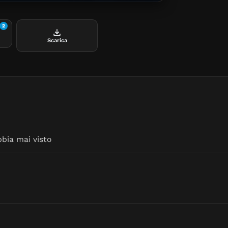
2
Scarica
bbia mai visto