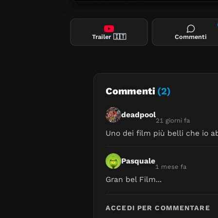
Trailer
🇮🇹
Commenti
Commenti
(2)
deadpool
21 giorni fa
Uno dei film più belli che io a
Pasquale
1 mese fa
Gran bel Film...
ACCEDI PER COMMENTARE