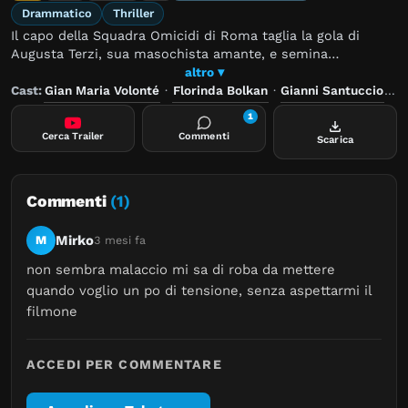
Drammatico
Thriller
Il capo della Squadra Omicidi di Roma taglia la gola di
Augusta Terzi, sua masochista amante, e semina
volutamente tracce e indizi su sé stesso per dimostrare
altro ▾
che, come garante della Legge e rappresentante del Potere,
Cast:
Gian Maria Volonté
·
Florinda Bolkan
·
Gianni Santuccio
—
è al di sopra di ogni sospetto. Uscito indenne dalle
1
indagini, si autoaccusa.
Cerca Trailer
Commenti
Scarica
Commenti
(1)
Mirko
M
3 mesi fa
non sembra malaccio mi sa di roba da mettere 
quando voglio un po di tensione, senza aspettarmi il 
filmone
ACCEDI PER COMMENTARE