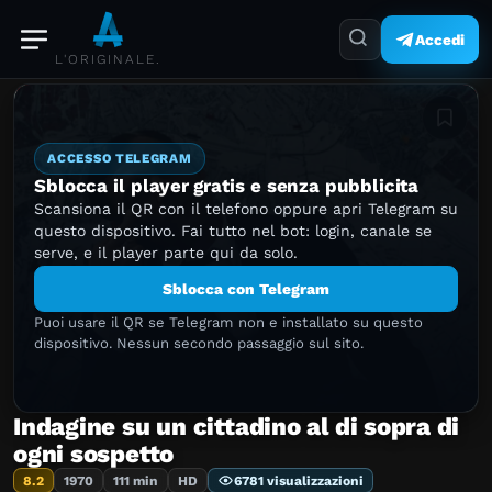
Accedi
L'ORIGINALE.
Aggiung
ACCESSO TELEGRAM
Sblocca il player gratis e senza pubblicita
Scansiona il QR con il telefono oppure apri Telegram su
questo dispositivo. Fai tutto nel bot: login, canale se
serve, e il player parte qui da solo.
Sblocca con Telegram
Puoi usare il QR se Telegram non e installato su questo
dispositivo. Nessun secondo passaggio sul sito.
Indagine su un cittadino al di sopra di
ogni sospetto
8.2
1970
111 min
HD
6781 visualizzazioni