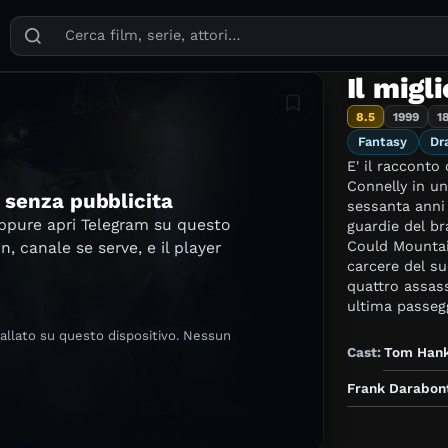
Puoi cercare film, serie TV, attori, registi, generi e temi
Il migl
Aggiungi in lista
8.5
1999
1
Fantasy
Dr
E' il racconto
Connelly in un
e senza pubblicita
sessanta anni
oppure apri Telegram su questo
guardie del br
Could Mountai
in, canale se serve, e il player
carcere del s
quattro assass
ultima passeggi
rivestito di l
tallato su questo dispositivo. Nessun
stanza della s
Cast:
Tom Han
Coffrey, un r
due gemelline
Frank Darabon
dimensioni e l
aveva un carat
colpevole?