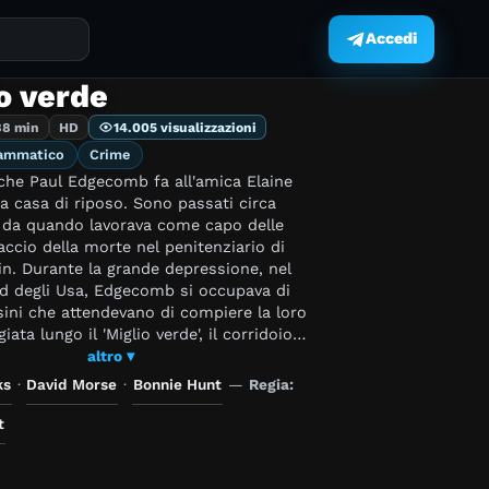
Accedi
.
io verde
88 min
HD
14.005 visualizzazioni
ammatico
Crime
 che Paul Edgecomb fa all'amica Elaine
a casa di riposo. Sono passati circa
 da quando lavorava come capo delle
accio della morte nel penitenziario di
n. Durante la grande depressione, nel
ud degli Usa, Edgecomb si occupava di
ini che attendevano di compiere la loro
ata lungo il 'Miglio verde', il corridoio
inoleum verde che li avrebbe condotti nella
altro ▾
edia elettrica. Fra questi c'era anche John
ks
·
David Morse
·
Bonnie Hunt
—
Regia:
agazzone nero condannato per l'omicidio di
 di nove anni. Nonostante avesse le
t
a forza per uccidere chiunque, Coffrey
tere semplice e ingenuo: era davvero lui il