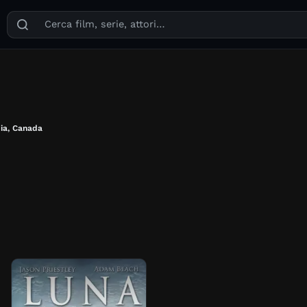
Puoi cercare film, serie TV, attori, registi, generi e temi
bia, Canada