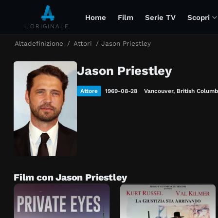
Home
Film
Serie TV
Scopri
L'ORIGINALE.
Altadefinizione
/
Attori
/
Jason Priestley
Jason Priestley
Attore
1969-08-28
Vancouver, British Colum
Film con Jason Priestley