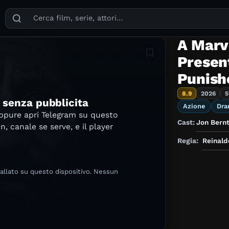
Puoi cercare film, serie TV, attori, registi, generi e temi
A Marve
Aggiungi in lista
Presen
Punishe
8.9
2026
5
e senza pubblicita
Azione
Dra
oppure apri Telegram su questo
Cast:
Jon Bernt
in, canale se serve, e il player
Regia:
Reinald
tallato su questo dispositivo. Nessun