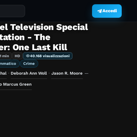
Accedi
.
l Television Special
tation - The
r: One Last Kill
1 min
HD
40.168 visualizzazioni
mmatico
Crime
hal
·
Deborah Ann Woll
·
Jason R. Moore
—
o Marcus Green