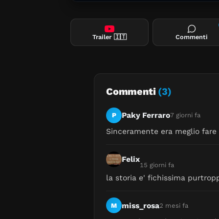
Trailer
🇮🇹
Commenti
Commenti
(3)
Paky Ferraro
P
7 giorni fa
Sinceramente era meglio fare 
Felix
15 giorni fa
la storia e' fichissima purtro
miss_rosa
M
2 mesi fa