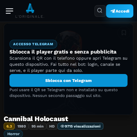
Accedi
L'ORIGINALE.
Aggiung
ACCESSO TELEGRAM
Sblocca il player gratis e senza pubblicita
Scansiona il QR con il telefono oppure apri Telegram su
questo dispositivo. Fai tutto nel bot: login, canale se
serve, e il player parte qui da solo.
Sblocca con Telegram
Puoi usare il QR se Telegram non e installato su questo
dispositivo. Nessun secondo passaggio sul sito.
Cannibal Holocaust
6.3
1980
95 min
HD
9715 visualizzazioni
Horror