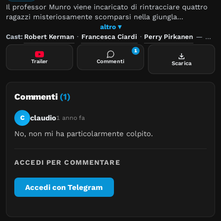
Il professor Munro viene incaricato di rintracciare quattro
ragazzi misteriosamente scomparsi nella giungla
dell'Amazzonia. La sua ricerca riporta alla luce alcune
altro ▾
pellicole, rinvenute presso una tribù cannibale: il loro
Cast:
Robert Kerman
·
Francesca Ciardi
·
Perry Pirkanen
—
Regi
contenuto chiarirà cos’è successo ai giovani dispersi.
1
Trailer
Commenti
Scarica
Commenti
(1)
claudio
C
1 anno fa
No, non mi ha particolarmente colpito.
ACCEDI PER COMMENTARE
Accedi con Telegram