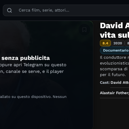
Puoi cercare film, serie TV, attori, registi, generi e temi
David 
Aggiungi in lista
vita su
8.4
2020
Documentario
e senza pubblicita
Il conduttore 
evoluzionistica
oppure apri Telegram su questo
scomparsa di 
in, canale se serve, e il player
per il futuro.
Cast:
David At
Alastair Fotherg
tallato su questo dispositivo. Nessun