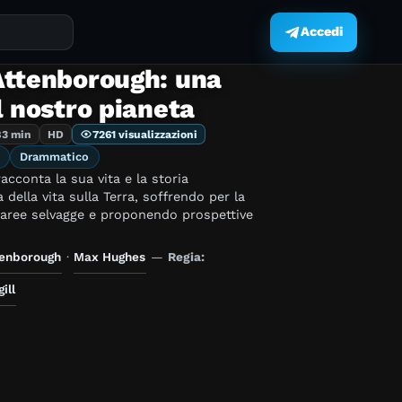
Accedi
.
Attenborough: una
l nostro pianeta
83 min
HD
7261 visualizzazioni
Drammatico
racconta la sua vita e la storia
 della vita sulla Terra, soffrendo per la
aree selvagge e proponendo prospettive
tenborough
·
Max Hughes
—
Regia:
ill