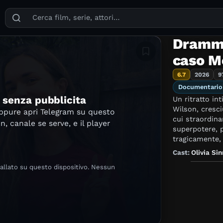
Puoi cercare film, serie TV, attori, registi, generi e temi
Dramma 
Aggiungi in lista
caso M
6.7
2026
9
Documentario
e senza pubblicita
Un ritratto in
Wilson, cresci
oppure apri Telegram su questo
cui straordina
in, canale se serve, e il player
superpotere, p
tragicamente, 
Cast:
Olivia Sin
tallato su questo dispositivo. Nessun