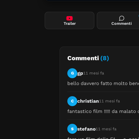
Trailer
Commenti
Commenti
(8)
gp
G
11 mesi fa
bello davvero fatto molto bene
christian
C
11 mesi fa
fantastico film !!!!! da malato
stefano
S
11 mesi fa