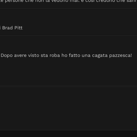
er le persone che non la vedono mai. e cosi credono che sanno
i Brad Pitt
Dopo avere visto sta roba ho fatto una cagata pazzesca!