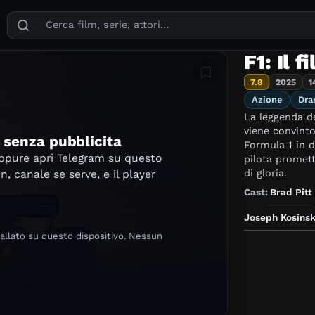
Puoi cercare film, serie TV, attori, registi, generi e temi
F1: Il f
Aggiungi in lista
7.8
2025
1
Azione
Dra
La leggenda d
viene convinto
e senza pubblicita
Formula 1 in d
oppure apri Telegram su questo
pilota promett
di gloria.
in, canale se serve, e il player
Cast:
Brad Pitt
Joseph Kosinsk
tallato su questo dispositivo. Nessun