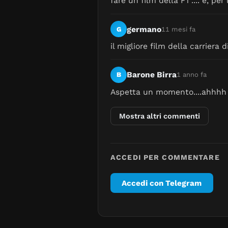
fare un film della F1 .... e, p
germano
G
11 mesi fa
il migliore film della carriera d
Barone Birra
B
1 anno fa
Aspetta un momento....ahhhh 
Mostra altri commenti
ACCEDI PER COMMENTARE
Accedi con Telegram