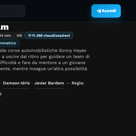
Accedi
.
ilm
45 min
HD
11.366 visualizzazioni
mmatico
elle corse automobilistiche Sonny Hayes
 a uscire dal ritiro per guidare un team di
ifficoltà e fare da mentore a un giovane
ente, mentre insegue un'altra possibilità
·
Damson Idris
·
Javier Bardem
—
Regia:
i