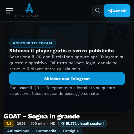
Accedi
L'ORIGINALE.
Aggiung
ACCESSO TELEGRAM
Sblocca il player gratis e senza pubblicita
Scansiona il QR con il telefono oppure apri Telegram su
questo dispositivo. Fai tutto nel bot: login, canale se
serve, e il player parte qui da solo.
Sblocca con Telegram
Puoi usare il QR se Telegram non e installato su questo
dispositivo. Nessun secondo passaggio sul sito.
GOAT - Sogna in grande
7.9
2026
100 min
HD
15.272 visualizzazioni
Animazione
Commedia
Famiglia