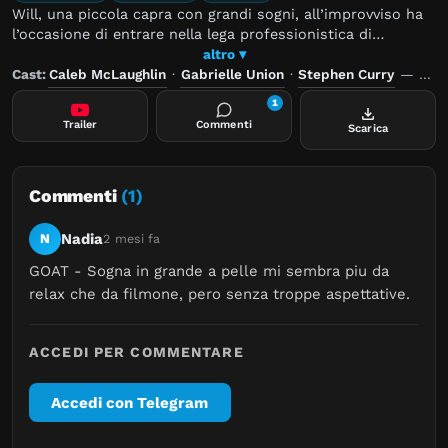
Will, una piccola capra con grandi sogni, all’improvviso ha
l’occasione di entrare nella lega professionistica di
“pallaruggente”, uno sport ad alto tasso di adrenalina,
altro ▾
dominato dagli animali più veloci e feroci del pianeta. I suoi
Cast:
Caleb McLaughlin
·
Gabrielle Union
·
Stephen Curry
—
Regi
nuovi compagni non sono esattamente entusiasti all’idea di
1
avere una capretta in squadra, ma Will è deciso a cambiare
Trailer
Commenti
Scarica
le regole del gioco e dimostrare, una volta per tutte, che
anche i “piccoli” sanno lasciare il segno.
Commenti
(1)
Nadia
N
2 mesi fa
GOAT - Sogna in grande a pelle mi sembra piu da 
relax che da filmone, pero senza troppe aspettative.
ACCEDI PER COMMENTARE
Accedi con Telegram