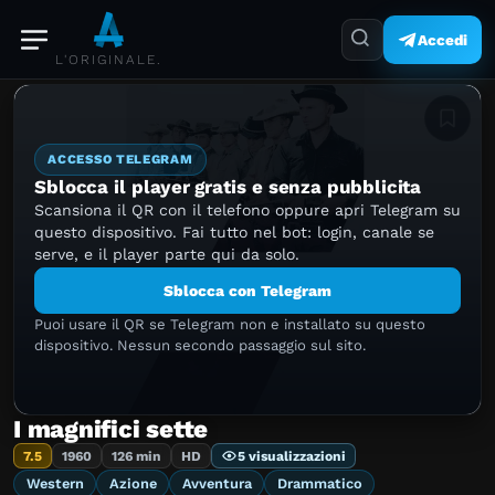
Accedi
L'ORIGINALE.
Aggiung
ACCESSO TELEGRAM
Sblocca il player gratis e senza pubblicita
Scansiona il QR con il telefono oppure apri Telegram su
questo dispositivo. Fai tutto nel bot: login, canale se
serve, e il player parte qui da solo.
Sblocca con Telegram
Puoi usare il QR se Telegram non e installato su questo
dispositivo. Nessun secondo passaggio sul sito.
I magnifici sette
7.5
1960
126 min
HD
5 visualizzazioni
Western
Azione
Avventura
Drammatico