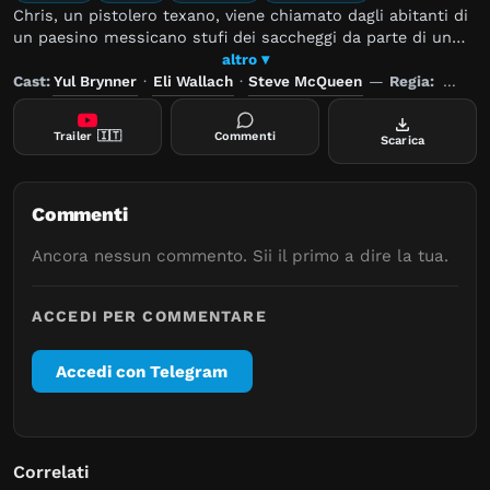
Chris, un pistolero texano, viene chiamato dagli abitanti di
un paesino messicano stufi dei saccheggi da parte di un
bandito e dei suoi compari. Chris ingaggia così altri uomini
altro ▾
e riesce ad avere la meglio nel primo scontro con i balordi,
Cast:
Yul Brynner
·
Eli Wallach
·
Steve McQueen
—
Regia:
John 
ma in seguito avrà bisogno dell'aiuto degli stessi contadini
per chiudere definitivamente la questione.
Trailer
🇮🇹
Commenti
Scarica
Commenti
Ancora nessun commento. Sii il primo a dire la tua.
ACCEDI PER COMMENTARE
Accedi con Telegram
Correlati