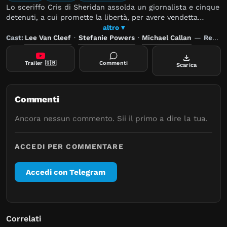
Lo sceriffo Cris di Sheridan assolda un giornalista e cinque
detenuti, a cui promette la libertà, per avere vendetta
dell'omicidio e della violenza subita dalla propria moglie ad
altro ▾
opera di tre fuorilegge. Lo scontro finale avverà nel villaggio
Cast:
Lee Van Cleef
·
Stefanie Powers
·
Michael Callan
—
Regia:
di Magdalena dove i "magnifici" sgomineranno la banda di
Detoro autore del delitto anche se al prezzo della vita di
Trailer
🇬🇧
Commenti
Scarica
quattro di loro.
Commenti
Ancora nessun commento. Sii il primo a dire la tua.
ACCEDI PER COMMENTARE
Accedi con Telegram
Correlati