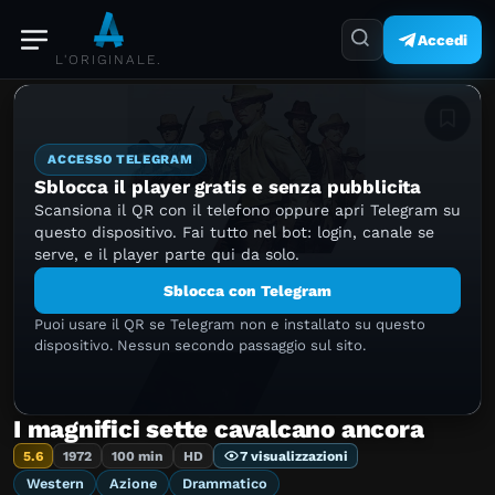
Accedi
L'ORIGINALE.
Aggiung
ACCESSO TELEGRAM
Sblocca il player gratis e senza pubblicita
Scansiona il QR con il telefono oppure apri Telegram su
questo dispositivo. Fai tutto nel bot: login, canale se
serve, e il player parte qui da solo.
Sblocca con Telegram
Puoi usare il QR se Telegram non e installato su questo
dispositivo. Nessun secondo passaggio sul sito.
I magnifici sette cavalcano ancora
5.6
1972
100 min
HD
7 visualizzazioni
Western
Azione
Drammatico