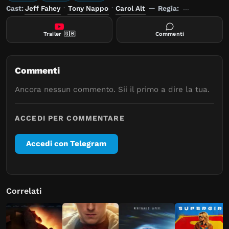
Cast:
Jeff Fahey
·
Tony Nappo
·
Carol Alt
—
Regia:
André van H
Trailer
🇬🇧
Commenti
Commenti
Ancora nessun commento. Sii il primo a dire la tua.
ACCEDI PER COMMENTARE
Accedi con Telegram
Correlati