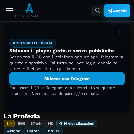
Accedi
L'ORIGINALE.
Aggiung
ACCESSO TELEGRAM
Sblocca il player gratis e senza pubblicita
Scansiona il QR con il telefono oppure apri Telegram su
questo dispositivo. Fai tutto nel bot: login, canale se
serve, e il player parte qui da solo.
Sblocca con Telegram
Puoi usare il QR se Telegram non e installato su questo
dispositivo. Nessun secondo passaggio sul sito.
La Profezia
3.4
1999
87 min
HD
10 visualizzazioni
Azione
Horror
Thriller