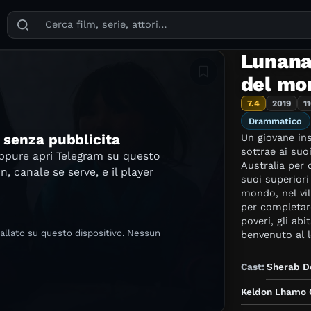
Puoi cercare film, serie TV, attori, registi, generi e temi
Lunana:
Aggiungi in lista
del mo
7.4
2019
1
Drammatico
e senza pubblicita
Un giovane in
sottrae ai suo
oppure apri Telegram su questo
Australia per 
in, canale se serve, e il player
suoi superiori
mondo, nel vil
per completare
poveri, gli ab
tallato su questo dispositivo. Nessun
benvenuto al 
il difficile co
senza alcuno 
Cast:
Sherab Do
dallo sconfort
casa, ma poco 
Keldon Lhamo 
incondizionata 