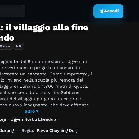
Accedi
.
 il villaggio alla fine
ndo
10 min
HD
segnante del Bhutan moderno, Ugyen, si
i doveri mentre progetta di andare in
diventare un cantante. Come rimprovero, i
 lo inviano nella scuola più remota del
laggio di Lunana a 4.800 metri di quota,
 il suo periodo di servizio. Sebbene
itanti del villaggio porgono un caloroso
loro nuovo insegnante, che deve affrontare
mpito di insegnare ai bambini del villaggio
altro ▾
strumento didattico a disposizione. Preso
rji
·
Ugyen Norbu Lhendup
·
o, è sul punto di decidere di tornare a
a poco inizia a conoscere la felicità
Gurung
—
Regia:
Pawo Choyning Dorji
degli abitanti del villaggio, dotati di una