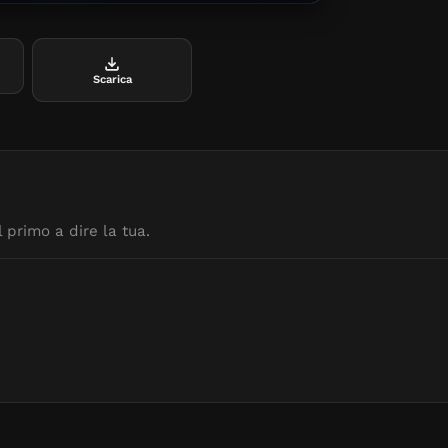
straordinaria 
grandi avversi
dall’adorazion
che lo vedono
Scarica
costruzione de
 primo a dire la tua.