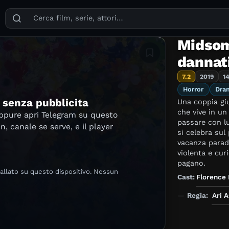
Puoi cercare film, serie TV, attori, registi, generi e temi
Midsomm
Aggiungi in lista
dannat
7.2
2019
1
Horror
Dra
e senza pubblicita
Una coppia giu
che vive in un
oppure apri Telegram su questo
passare con lu
in, canale se serve, e il player
si celebra sul
vacanza parad
violenta e cur
pagano.
tallato su questo dispositivo. Nessun
Cast:
Florence
—
Regia:
Ari A