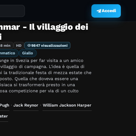
Accedi
.
ar - Il villaggio dei
i
48 min
HD
9847 visualizzazioni
mmatico
Giallo
nge in Svezia per far visita a un amico
 villaggio di campagna. L'idea è quella di
i la tradizionale festa di mezza estate che
 posto. Quella che doveva essere una
isiaca si trasformerà presto in una
iosa competizione per via di un culto
 Pugh
·
Jack Reynor
·
William Jackson Harper
ster