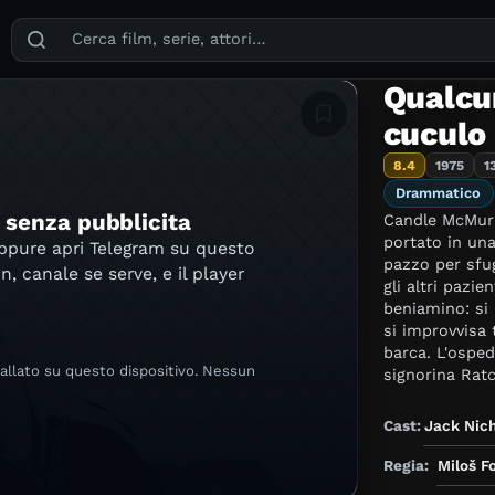
Puoi cercare film, serie TV, attori, registi, generi e temi
Qualcun
Aggiungi in lista
cuculo
8.4
1975
1
Drammatico
e senza pubblicita
Candle McMurph
portato in una 
oppure apri Telegram su questo
pazzo per sfug
in, canale se serve, e il player
gli altri pazie
beniamino: si 
si improvvisa 
barca. L'osped
tallato su questo dispositivo. Nessun
signorina Ratc
secondo regole
Cast:
Jack Nic
Regia:
Miloš F