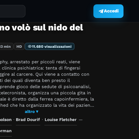
Accedi
.
o volò sul nido del
33 min
HD
11.680 visualizzazioni
y, arrestato per piccoli reati, viene
clinica psichiatrica: tenta di fingersi
gire al carcere. Qui viene a contatto con
nti dei quali diventa ben presto il
prende gioco delle sedute di psicoanalisi,
telecronista, organizza una piccola gita in
ale è diretto dalla ferrea capoinfermiera, la
hed che ha organizzato la vita dei pazienti
 di intransigente disciplina.
altro ▾
holson
·
Brad Dourif
·
Louise Fletcher
—
orman