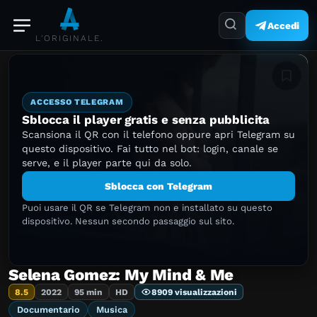
Accedi
L'ORIGINALE.
Aggiung
ACCESSO TELEGRAM
Sblocca il player gratis e senza pubblicita
Scansiona il QR con il telefono oppure apri Telegram su
questo dispositivo. Fai tutto nel bot: login, canale se
serve, e il player parte qui da solo.
Sblocca con Telegram
Puoi usare il QR se Telegram non e installato su questo
dispositivo. Nessun secondo passaggio sul sito.
Selena Gomez: My Mind & Me
8.5
2022
95 min
HD
8909 visualizzazioni
Documentario
Musica