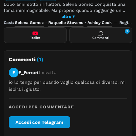
Dopo anni sotto i riflettori, Selena Gomez conquista una
fama inimmaginabile. Ma proprio quando raggiunge un
nuovo apice, una svolta inaspettata la trascina
altro ▾
nell’oscurità. Questo documentario schietto e intimo
Cast:
Selena Gomez
·
Raquelle Stevens
·
Ashley Cook
—
Regia:
ripercorre il suo viaggio di sei anni verso una nuova luce.
1
Trailer
Commenti
Commenti
(1)
F_Ferrari
F
3 mesi fa
io lo tengo per quando voglio qualcosa di diverso. mi 
ispira il giusto.
ACCEDI PER COMMENTARE
Accedi con Telegram