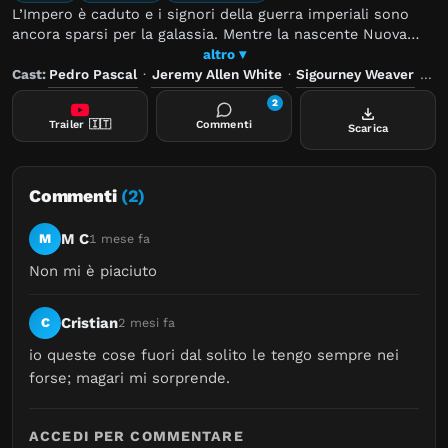
L’Impero è caduto e i signori della guerra imperiali sono
ancora sparsi per la galassia. Mentre la nascente Nuova
Repubblica cerca di proteggere tutto ciò per cui l’Alleanza
altro ▾
Ribelle ha combattuto, ha arruolato l’aiuto del leggendario
Cast:
Pedro Pascal
·
Jeremy Allen White
·
Sigourney Weaver
—
R
cacciatore di taglie mandaloriano Din Djarin e del suo
2
giovane apprendista Grogu.
Trailer
🇮🇹
Commenti
Scarica
Commenti
(2)
M C
M
1 mese fa
Non mi è piaciuto
Cristian
C
2 mesi fa
io queste cose fuori dal solito le tengo sempre nei 
forse; magari mi sorprende.
ACCEDI PER COMMENTARE