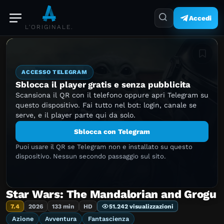
Accedi
L'ORIGINALE.
Aggiung
ACCESSO TELEGRAM
Sblocca il player gratis e senza pubblicita
Scansiona il QR con il telefono oppure apri Telegram su
questo dispositivo. Fai tutto nel bot: login, canale se
serve, e il player parte qui da solo.
Sblocca con Telegram
Puoi usare il QR se Telegram non e installato su questo
dispositivo. Nessun secondo passaggio sul sito.
Star Wars: The Mandalorian and Grogu
7.4
2026
133 min
HD
51.242 visualizzazioni
Azione
Avventura
Fantascienza