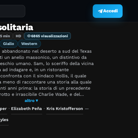
Accedi
.
solitaria
35 min
HD
6865 visualizzazioni
Giallo
Western
o abbandonato nel deserto a sud del Texas
i un anello massonico, un distintivo da
teschio umano. Sam, lo sceriffo della vicina
a ad indagare e, in un ristorante
confronta con il sindaco Hollis, il quale
 meno di raccontare una storia alla quale
anti anni prima: la storia di un precedente
rrotto e irrascibile Charlie Wade, e del
fu allontanato per merito del giovane
altro ▾
di Sam, destinato a sostituirlo come
oper
·
Elizabeth Peña
·
Kris Kristofferson
—
iventare così amato da tutti, al punto che è
augurazione di una targa a lui dedicata di
yles
zzo di giustizia. Ma la scoperta del
 un'ombra sulla cerimonia...