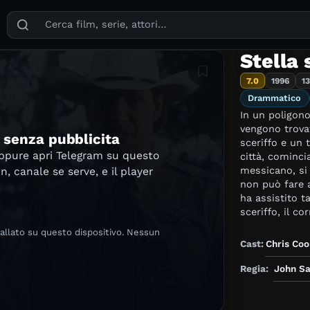
Puoi cercare film, serie TV, attori, registi, generi e temi
Stella 
Aggiungi in lista
7.0
1996
1
Drammatico
In un poligon
vengono trovat
e senza pubblicita
sceriffo e un 
oppure apri Telegram su questo
città, cominci
messicano, si 
in, canale se serve, e il player
non può fare a
ha assistito t
sceriffo, il co
giorno in cui 
tallato su questo dispositivo. Nessun
Buddy, padre 
Cast:
Chris Co
sceriffo e a d
imminente l'in
Regia:
John Sa
fronte al pala
cadavere getta