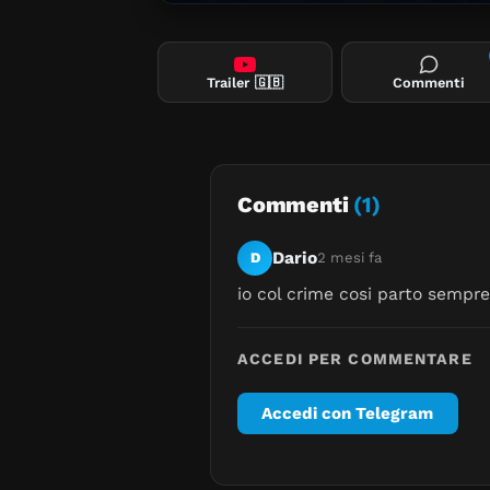
Trailer
🇬🇧
Commenti
Commenti
(1)
Dario
D
2 mesi fa
io col crime cosi parto sempr
ACCEDI PER COMMENTARE
Accedi con Telegram