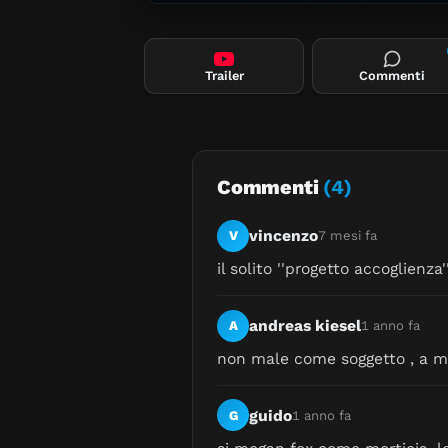
Trailer
Commenti
Commenti
(4)
vincenzo
V
7 mesi fa
il solito ''progetto accoglien
andreas kiesel
A
1 anno fa
non male come soggetto , a me
guido
G
1 anno fa