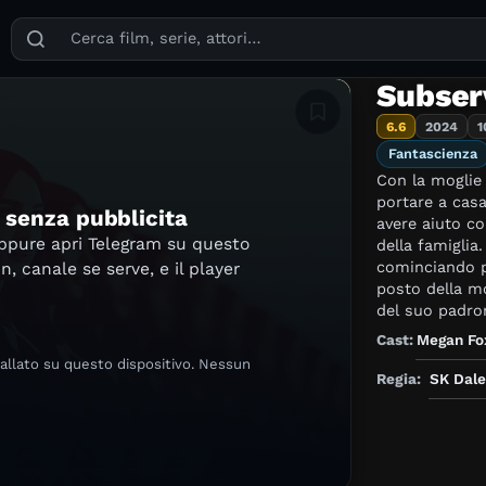
Puoi cercare film, serie TV, attori, registi, generi e temi
Subser
Aggiungi in lista
6.6
2024
1
Fantascienza
Con la moglie 
portare a casa 
e senza pubblicita
avere aiuto c
oppure apri Telegram su questo
della famiglia
cominciando pi
in, canale se serve, e il player
posto della mo
del suo padron
Cast:
Megan Fo
tallato su questo dispositivo. Nessun
Regia:
SK Dale