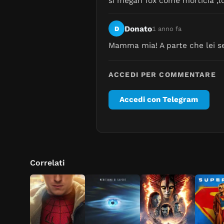
si megan fox come morticia ,lo
Donato
D
1 anno fa
Mamma mia! A parte che lei sem
ACCEDI PER COMMENTARE
Accedi con Telegram
Correlati