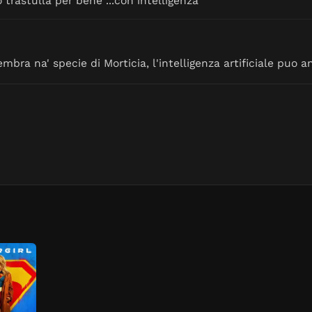
 trastulla per bene ...con intelligenza
bra na' specie di Morticia, l'intelligenza artificiale puo 