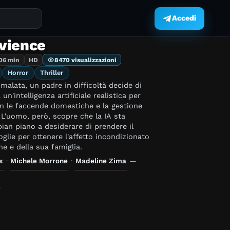
Accedi
.
vience
06 min
HD
8470 visualizzazioni
Horror
Thriller
malata, un padre in difficoltà decide di
un'intelligenza artificiale realistica per
on le faccende domestiche e la gestione
. L'uomo, però, scopre che la IA sta
an piano a desiderare di prendere il
glie per ottenere l'affetto incondizionato
e e della sua famiglia.
x
·
Michele Morrone
·
Madeline Zima
—