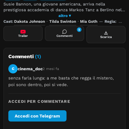
Susie Bannon, una giovane americana, arriva nella
prestigiosa accademia di danza Markos Tanz a Berlino nel
1977 nello stesso momento in cui scompare in circostanze
altro ▾
misteriose la ballerina Patricia. Mentre fa straordinari
Cast:
Dakota Johnson
·
Tilda Swinton
·
Mia Goth
—
Regia:
Luca
progressi sotto la guida della rivoluzionaria direttrice
1
Madame Blanc, Susie stringe amicizia con la ballerina Sara,
Trailer
Commenti
Scarica
che condivide con lei i suoi sospetti sui segreti oscuri e
minacciosi che incombono sulla compagnia. Remake
dell'omonimo film di Dario Argento.
Commenti
(1)
cinema_doc
C
2 mesi fa
senza farla lunga: a me basta che regga il mistero, 
poi sono dentro, poi si vede.
ACCEDI PER COMMENTARE
Accedi con Telegram