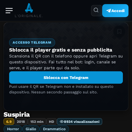
Accedi
L'ORIGINALE.
Aggiung
ACCESSO TELEGRAM
Sblocca il player gratis e senza pubblicita
Scansiona il QR con il telefono oppure apri Telegram su
questo dispositivo. Fai tutto nel bot: login, canale se
serve, e il player parte qui da solo.
Sblocca con Telegram
Puoi usare il QR se Telegram non e installato su questo
dispositivo. Nessun secondo passaggio sul sito.
Suspiria
6.9
2018
152 min
HD
8934 visualizzazioni
Horror
Giallo
Drammatico