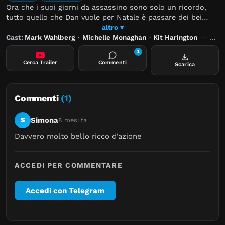
Ora che i suoi giorni da assassino sono solo un ricordo,
tutto quello che Dan vuole per Natale è passare dei bei
momenti con i suoi figli. Ma quando scopre che sua figlia
altro ▾
ha altri programmi, prenota un viaggio di famiglia a Londra,
Cast:
Mark Wahlberg
·
Michelle Monaghan
·
Kit Harington
—
Regi
facendo finire tutti nel mirino di un nemico inaspettato.
1
Cerca Trailer
Commenti
Scarica
Commenti
(1)
Simona
S
8 mesi fa
Davvero molto bello ricco d'azione
ACCEDI PER COMMENTARE
Accedi con Telegram