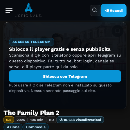
Accedi
L'ORIGINALE.
Aggiung
ACCESSO TELEGRAM
Sblocca il player gratis e senza pubblicita
Scansiona il QR con il telefono oppure apri Telegram su
questo dispositivo. Fai tutto nel bot: login, canale se
serve, e il player parte qui da solo.
Sblocca con Telegram
Puoi usare il QR se Telegram non e installato su questo
dispositivo. Nessun secondo passaggio sul sito.
The Family Plan 2
6.5
2025
106 min
HD
10.658 visualizzazioni
Azione
Commedia