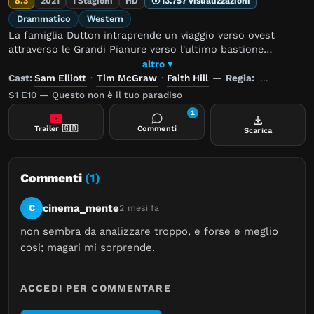
8.3
2021
1 Stagioni
HD
13.757 visualizzazioni
Drammatico
Western
La famiglia Dutton intraprende un viaggio verso ovest
attraverso le Grandi Pianure verso l'ultimo bastione
dell'America selvaggia. Una cruda rivisitazione
altro ▾
dell'espansione occidentale e uno studio intenso di una
Cast:
Sam Elliott
·
Tim McGraw
·
Faith Hill
—
Regia:
Ben Richar
famiglia che fugge dalla povertà per cercare un futuro
S1 E10 — Questo non è il tuo paradiso
migliore nella terra promessa dell'America: il Montana.
1
Trailer
🇬🇧
Commenti
Scarica
Commenti
(1)
cinema_mente
C
2 mesi fa
non sembra da analizzare troppo, e forse e meglio 
cosi; magari mi sorprende.
ACCEDI PER COMMENTARE