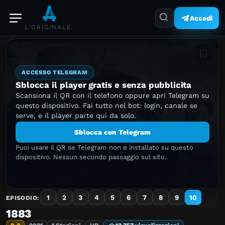
Accedi
L'ORIGINALE.
Aggiung
ACCESSO TELEGRAM
Sblocca il player gratis e senza pubblicita
Scansiona il QR con il telefono oppure apri Telegram su
questo dispositivo. Fai tutto nel bot: login, canale se
serve, e il player parte qui da solo.
Sblocca con Telegram
Puoi usare il QR se Telegram non e installato su questo
dispositivo. Nessun secondo passaggio sul sito.
1
2
3
4
5
6
7
8
9
10
EPISODIO:
1883