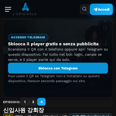
Accedi
L'ORIGINALE.
Aggiung
ACCESSO TELEGRAM
Sblocca il player gratis e senza pubblicita
Scansiona il QR con il telefono oppure apri Telegram su
questo dispositivo. Fai tutto nel bot: login, canale se
serve, e il player parte qui da solo.
Sblocca con Telegram
Puoi usare il QR se Telegram non e installato su questo
dispositivo. Nessun secondo passaggio sul sito.
1
2
4
EPISODIO:
신입사원 강회장