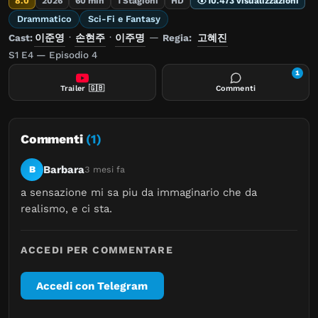
8.0
2026
60 min
1 Stagioni
HD
10.473 visualizzazioni
Drammatico
Sci-Fi e Fantasy
Cast:
이준영
·
손현주
·
이주명
—
Regia:
고혜진
S1 E4 — Episodio 4
1
Trailer
🇬🇧
Commenti
Commenti
(1)
Barbara
B
3 mesi fa
a sensazione mi sa piu da immaginario che da 
realismo, e ci sta.
ACCEDI PER COMMENTARE
Accedi con Telegram