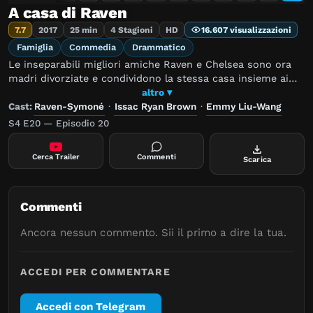
A casa di Raven
7.7
2017
25 min
4 Stagioni
HD
16.607 visualizzazioni
Famiglia
Commedia
Drammatico
Le inseparabili migliori amiche Raven e Chelsea sono ora
madri divorziate e condividono la stessa casa insieme ai
rispettivi figli: Booker, Nia, figli di Raven e Levi, figlio di
altro ▾
Chelsea. Le cose cambiano quando Booker, fratello gemello
Cast:
Raven-Symoné
·
Issac Ryan Brown
·
Emmy Liu-Wang
di Nia, scopre che ha ereditato dalla madre la capacità di
S4 E20 — Episodio 20
vedere nel futuro.
Cerca Trailer
Commenti
Scarica
Commenti
Ancora nessun commento. Sii il primo a dire la tua.
ACCEDI PER COMMENTARE
Accedi con Telegram