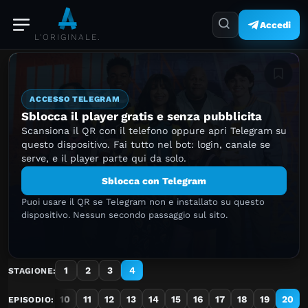
Accedi
L'ORIGINALE.
Aggiung
ACCESSO TELEGRAM
Sblocca il player gratis e senza pubblicita
Scansiona il QR con il telefono oppure apri Telegram su
questo dispositivo. Fai tutto nel bot: login, canale se
serve, e il player parte qui da solo.
Sblocca con Telegram
Puoi usare il QR se Telegram non e installato su questo
dispositivo. Nessun secondo passaggio sul sito.
1
2
3
4
STAGIONE:
7
8
9
10
11
12
13
14
15
16
17
18
19
20
EPISODIO: