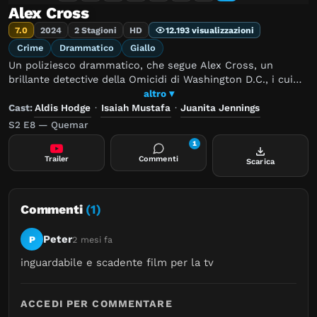
Alex Cross
7.0
2024
2 Stagioni
HD
12.193 visualizzazioni
Crime
Drammatico
Giallo
Un poliziesco drammatico, che segue Alex Cross, un
brillante detective della Omicidi di Washington D.C., i cui
problemi personali rischiano di far deragliare la sua
altro ▾
carriera e la sua vita.
Cast:
Aldis Hodge
·
Isaiah Mustafa
·
Juanita Jennings
S2 E8 — Quemar
1
Trailer
Commenti
Scarica
Commenti
(1)
Peter
P
2 mesi fa
inguardabile e scadente film per la tv
ACCEDI PER COMMENTARE