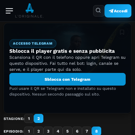
Accedi
L'ORIGINALE.
Aggiung
ACCESSO TELEGRAM
Sblocca il player gratis e senza pubblicita
Scansiona il QR con il telefono oppure apri Telegram su
questo dispositivo. Fai tutto nel bot: login, canale se
serve, e il player parte qui da solo.
Sblocca con Telegram
Puoi usare il QR se Telegram non e installato su questo
dispositivo. Nessun secondo passaggio sul sito.
1
2
STAGIONE:
1
2
3
4
5
6
7
8
EPISODIO: