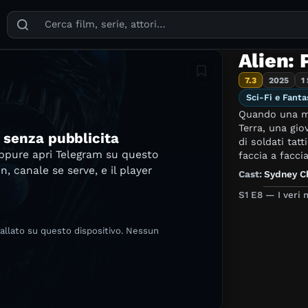
Puoi cercare film, serie TV, attori, registi, generi e temi
Alien: 
Aggiungi in lista
7.3
2025
1
Sci-Fi e Fanta
Quando una mi
Terra, una gi
e senza pubblicita
di soldati tat
oppure apri Telegram su questo
faccia a facci
in, canale se serve, e il player
Cast:
Sydney C
S1 E8 — I veri 
tallato su questo dispositivo. Nessun