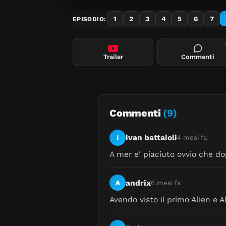
1
2
3
4
5
6
7
EPISODIO:
Trailer
Commenti
Commenti
(9)
ivan battaioli
I
4 mesi fa
A mer e' piaciuto ovvio che do
andrix
A
6 mesi fa
Avendo visto il primo Alien e Al