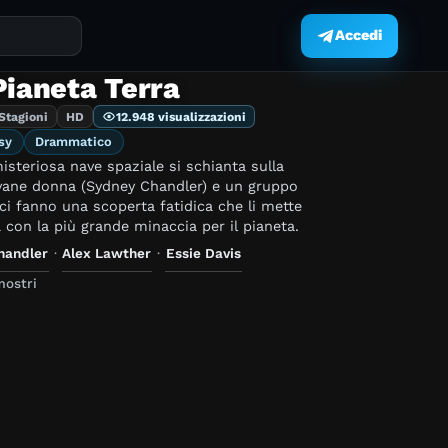
Accedi
.
Pianeta Terra
 Stagioni
HD
12.948 visualizzazioni
sy
Drammatico
steriosa nave spaziale si schianta sulla
ovane donna (Sydney Chandler) e un gruppo
tici fanno una scoperta fatidica che li mette
a con la più grande minaccia per il pianeta.
handler
·
Alex Lawther
·
Essie Davis
mostri