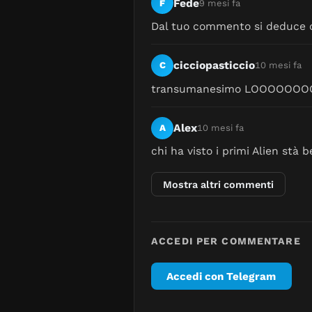
Fede
F
9 mesi fa
Dal tuo commento si deduce ch
cicciopasticcio
C
10 mesi fa
transumanesimo LOOOOOOOOL nu
Alex
A
10 mesi fa
chi ha visto i primi Alien stà
Mostra altri commenti
ACCEDI PER COMMENTARE
Accedi con Telegram