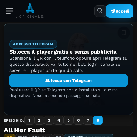
Accedi
L'ORIGINALE.
Aggiung
ACCESSO TELEGRAM
Sblocca il player gratis e senza pubblicita
Scansiona il QR con il telefono oppure apri Telegram su
questo dispositivo. Fai tutto nel bot: login, canale se
serve, e il player parte qui da solo.
Sblocca con Telegram
Puoi usare il QR se Telegram non e installato su questo
dispositivo. Nessun secondo passaggio sul sito.
1
2
3
4
5
6
7
8
EPISODIO:
All Her Fault