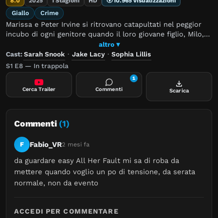
8.0
2025
1 Stagioni
HD
10.965 visualizzazioni
Giallo
Crime
Marissa e Peter Irvine si ritrovano catapultati nel peggior
incubo di ogni genitore quando il loro giovane figlio, Milo,
viene rapito dopo un incontro di gioco con un compagno di
altro ▾
classe della sua nuova scuola…
Cast:
Sarah Snook
·
Jake Lacy
·
Sophia Lillis
S1 E8 — In trappola
1
Cerca Trailer
Commenti
Scarica
Commenti
(1)
Fabio_VR
F
2 mesi fa
da guardare easy All Her Fault mi sa di roba da 
mettere quando voglio un po di tensione, da serata 
normale, non da evento
ACCEDI PER COMMENTARE