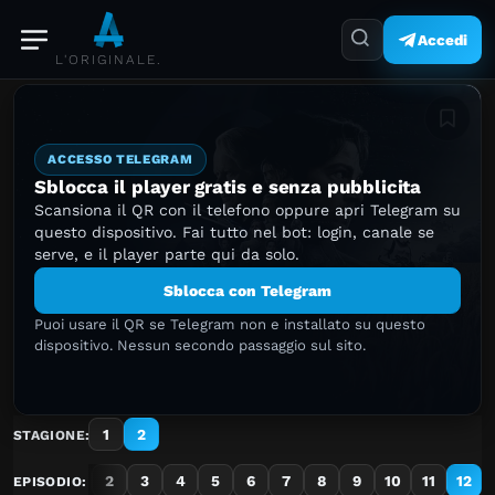
Accedi
L'ORIGINALE.
Aggiung
ACCESSO TELEGRAM
Sblocca il player gratis e senza pubblicita
Scansiona il QR con il telefono oppure apri Telegram su
questo dispositivo. Fai tutto nel bot: login, canale se
serve, e il player parte qui da solo.
Sblocca con Telegram
Puoi usare il QR se Telegram non e installato su questo
dispositivo. Nessun secondo passaggio sul sito.
1
2
STAGIONE:
1
2
3
4
5
6
7
8
9
10
11
12
EPISODIO: