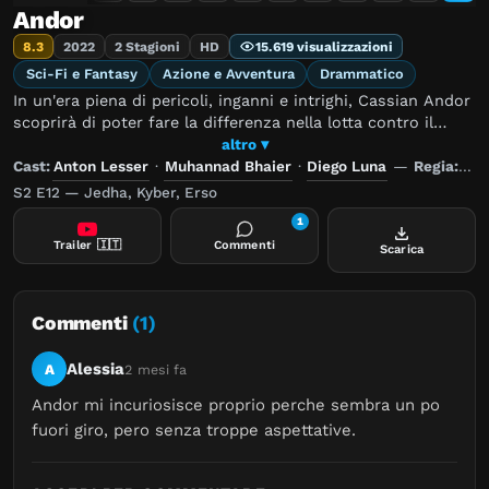
Andor
8.3
2022
2 Stagioni
HD
15.619 visualizzazioni
Sci-Fi e Fantasy
Azione e Avventura
Drammatico
In un'era piena di pericoli, inganni e intrighi, Cassian Andor
scoprirà di poter fare la differenza nella lotta contro il
tirannico Impero Galattico. Cassian si imbarca in un
altro ▾
percorso destinato a trasformarlo in un eroe ribelle.
Cast:
Anton Lesser
·
Muhannad Bhaier
·
Diego Luna
—
Regia:
Ar
S2 E12 — Jedha, Kyber, Erso
1
Trailer
🇮🇹
Commenti
Scarica
Commenti
(1)
Alessia
A
2 mesi fa
Andor mi incuriosisce proprio perche sembra un po 
fuori giro, pero senza troppe aspettative.