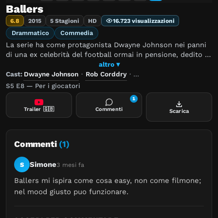
Ballers
6.8
2015
5 Stagioni
HD
16.723 visualizzazioni
Drammatico
Commedia
La serie ha come protagonista Dwayne Johnson nei panni
di una ex celebrità del football ormai in pensione, dedito a
far da mentore e consulente finanziario alle nuove
altro ▾
promesse dello sport, sullo sfondo di una calda Miami. Al
Cast:
Dwayne Johnson
·
Rob Corddry
·
John David Washington
centro dell'attenzione c'è quindi il mondo del football con i
S5 E8 — Per i giocatori
retroscena, i segreti e le ambizioni di sportivi divisi tra il
1
lusso e la fatica del duro lavoro.
Trailer
🇬🇧
Commenti
Scarica
Commenti
(1)
Simone
S
3 mesi fa
Ballers mi ispira come cosa easy, non come filmone; 
nel mood giusto puo funzionare.