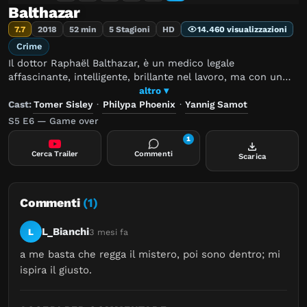
Balthazar
7.7
2018
52 min
5 Stagioni
HD
14.460 visualizzazioni
Crime
Il dottor Raphaël Balthazar, è un medico legale
affascinante, intelligente, brillante nel lavoro, ma con un
carattere assolutamente esasperante. Forte di queste
altro ▾
qualità sfida spesso il sistema delle regole imposte dalla
Cast:
Tomer Sisley
·
Philypa Phoenix
·
Yannig Samot
società. Per Hélène Bach, capitano della polizia, non è
S5 E6 — Game over
facile lavorare con Raphaël. Tuttavia, deve trovare il modo
1
di farlo perché solamente unendo le forze possono
Cerca Trailer
Commenti
Scarica
pensare di riuscire a risolvere il caso di omicidio
complicato che si presenta alle autorità.
Commenti
(1)
L_Bianchi
L
3 mesi fa
a me basta che regga il mistero, poi sono dentro; mi 
ispira il giusto.