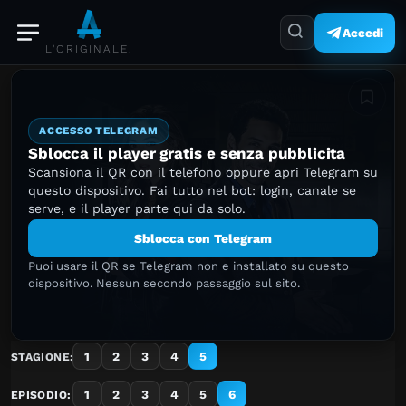
Accedi
L'ORIGINALE.
Aggiung
ACCESSO TELEGRAM
Sblocca il player gratis e senza pubblicita
Scansiona il QR con il telefono oppure apri Telegram su
questo dispositivo. Fai tutto nel bot: login, canale se
serve, e il player parte qui da solo.
Sblocca con Telegram
Puoi usare il QR se Telegram non e installato su questo
dispositivo. Nessun secondo passaggio sul sito.
1
2
3
4
5
STAGIONE:
1
2
3
4
5
6
EPISODIO: