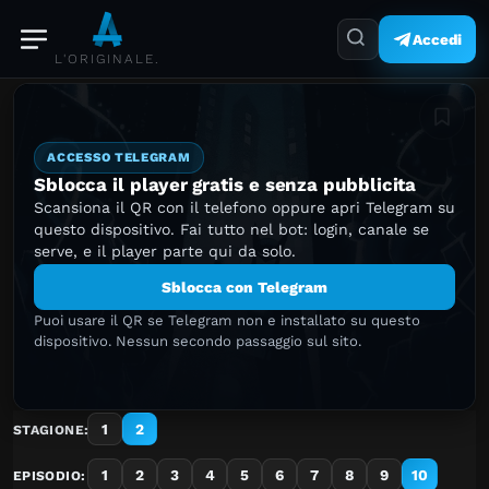
Accedi
L'ORIGINALE.
Aggiung
ACCESSO TELEGRAM
Sblocca il player gratis e senza pubblicita
Scansiona il QR con il telefono oppure apri Telegram su
questo dispositivo. Fai tutto nel bot: login, canale se
serve, e il player parte qui da solo.
Sblocca con Telegram
Puoi usare il QR se Telegram non e installato su questo
dispositivo. Nessun secondo passaggio sul sito.
1
2
STAGIONE:
1
2
3
4
5
6
7
8
9
10
EPISODIO: