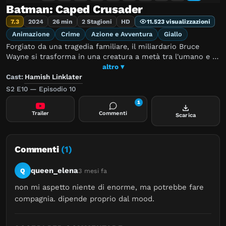
Batman: Caped Crusader
7.3
2024
26 min
2 Stagioni
HD
11.523 visualizzazioni
Animazione
Crime
Azione e Avventura
Giallo
Forgiato da una tragedia familiare, il miliardario Bruce
Wayne si trasforma in una creatura a metà tra l'umano e il
sovrumano: BATMAN. Notte dopo notte, contro ogni
altro ▾
avversità, porta avanti la sua implacabile e solitaria guerra
Cast:
Hamish Linklater
al crimine.
S2 E10 — Episodio 10
1
Trailer
Commenti
Scarica
Commenti
(1)
queen_elena
Q
3 mesi fa
non mi aspetto niente di enorme, ma potrebbe fare 
compagnia. dipende proprio dal mood.