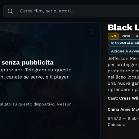
Puoi cercare film, serie TV, attori, registi, generi e temi
Black 
Aggiungi in lista
6.9
2018
4
16.749 visual
Azione e Avve
Jefferson Pier
e senza pubblicita
per proteggere
oppure apri Telegram su questo
protettore per
in, canale se serve, e il player
nel liceo local
una nuova gang
riprendere i p
Cast:
Cress Wil
tallato su questo dispositivo. Nessun
China Anne Mc
S4 E13 — Il lib
Chiusura