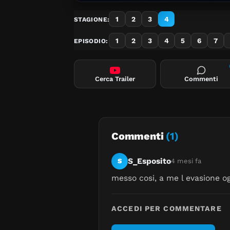
1
2
3
4
STAGIONE:
1
2
3
4
5
6
7
EPISODIO:
Cerca Trailer
Commenti
Commenti
(1)
S_Esposito
S
4 mesi fa
messo cosi, a me l evasione og
ACCEDI PER COMMENTARE