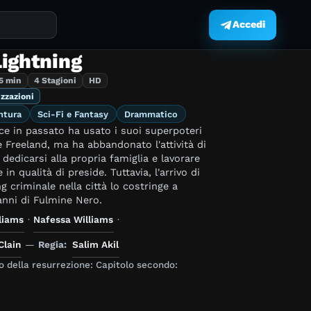
Accedi
.
Lightning
5 min
4 Stagioni
HD
izzazioni
ntura
Sci-Fi e Fantasy
Drammatico
ce in passato ha usato i suoi superpoteri
 Freeland, ma ha abbandonato l'attività di
 dedicarsi alla propria famiglia e lavorare
e in qualità di preside. Tuttavia, l'arrivo di
 criminale nella città lo costringe a
anni di Fulmine Nero.
liams
·
Nafessa Williams
·
Clain
—
Regia:
Salim Akil
ro della resurrezione: Capitolo secondo: