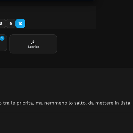
8
9
10
1
Scarica
o tra le priorita, ma nemmeno lo salto, da mettere in lista.