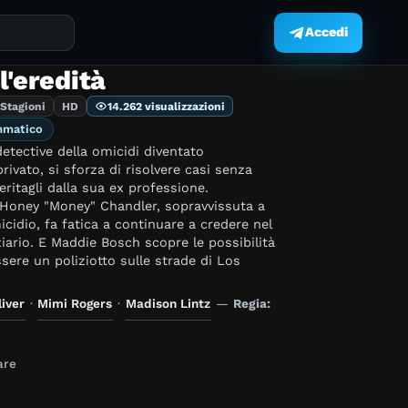
Accedi
.
l'eredità
 Stagioni
HD
14.262 visualizzazioni
mmatico
etective della omicidi diventato
rivato, si sforza di risolvere casi senza
eritagli dalla sua ex professione.
 Honey "Money" Chandler, sopravvissuta a
cidio, fa fatica a continuare a credere nel
iario. E Maddie Bosch scopre le possibilità
essere un poliziotto sulle strade di Los
liver
·
Mimi Rogers
·
Madison Lintz
—
Regia:
are