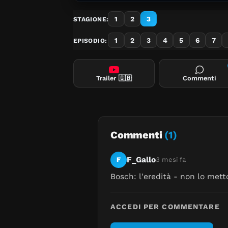
1
2
3
STAGIONE:
1
2
3
4
5
6
7
EPISODIO:
Trailer
🇬🇧
Commenti
Commenti
(1)
F_Gallo
F
3 mesi fa
Bosch: l'eredità - non lo mett
ACCEDI PER COMMENTARE