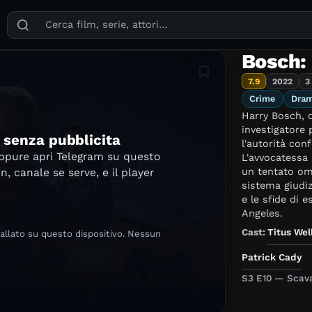
Puoi cercare film, serie TV, attori, registi, generi e temi
Bosch: 
Aggiungi in lista
7.9
2022
3
Crime
Dra
Harry Bosch, d
investigatore p
e senza pubblicita
l'autorità conf
oppure apri Telegram su questo
L'avvocatessa
un tentato omi
in, canale se serve, e il player
sistema giudiz
e le sfide di 
Angeles.
Cast:
Titus Wel
tallato su questo dispositivo. Nessun
Patrick Cady
S3 E10 — Scav