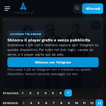
Accedi
L'ORIGINALE.
Aggiung
ACCESSO TELEGRAM
Sblocca il player gratis e senza pubblicita
Scansiona il QR con il telefono oppure apri Telegram su
questo dispositivo. Fai tutto nel bot: login, canale se
serve, e il player parte qui da solo.
Sblocca con Telegram
Puoi usare il QR se Telegram non e installato su questo
dispositivo. Nessun secondo passaggio sul sito.
1
2
3
4
5
6
7
STAGIONE:
1
2
3
4
5
6
7
8
9
10
11
12
13
EPISODIO: