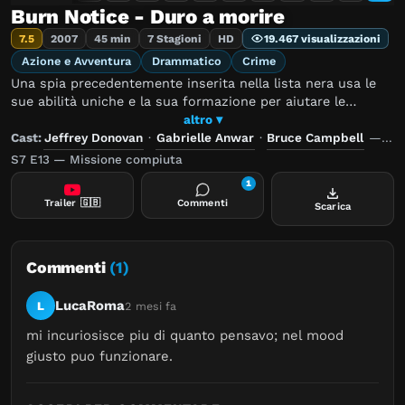
Burn Notice - Duro a morire
7.5
2007
45 min
7 Stagioni
HD
19.467 visualizzazioni
Azione e Avventura
Drammatico
Crime
Una spia precedentemente inserita nella lista nera usa le
sue abilità uniche e la sua formazione per aiutare le
persone in situazioni disperate.
altro ▾
Cast:
Jeffrey Donovan
·
Gabrielle Anwar
·
Bruce Campbell
—
Reg
S7 E13 — Missione compiuta
1
Trailer
🇬🇧
Commenti
Scarica
Commenti
(1)
LucaRoma
L
2 mesi fa
mi incuriosisce piu di quanto pensavo; nel mood 
giusto puo funzionare.