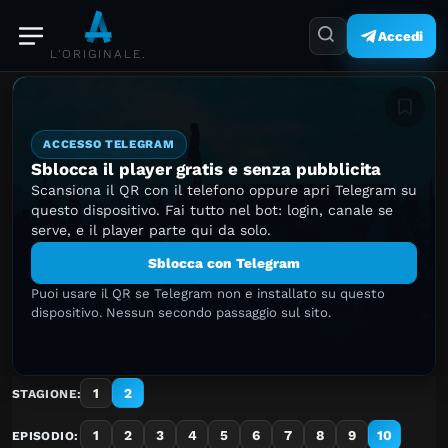
Accedi
L'ORIGINALE.
Aggiung
ACCESSO TELEGRAM
Sblocca il player gratis e senza pubblicita
Scansiona il QR con il telefono oppure apri Telegram su
questo dispositivo. Fai tutto nel bot: login, canale se
serve, e il player parte qui da solo.
Sblocca con Telegram
Puoi usare il QR se Telegram non e installato su questo
dispositivo. Nessun secondo passaggio sul sito.
1
2
STAGIONE:
1
2
3
4
5
6
7
8
9
10
EPISODIO: