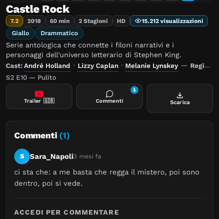
Castle Rock
7.2
2018
60 min
2 Stagioni
HD
15.212 visualizzazioni
Giallo
Drammatico
Serie antologica che connette i filoni narrativi e i
personaggi dell'universo letterario di Stephen King.
Cast:
André Holland
·
Lizzy Caplan
·
Melanie Lynskey
—
Regia:
G
S2 E10 — Pulito
1
Trailer
🇬🇧
Commenti
Scarica
Commenti
(1)
Sara_Napoli
S
3 mesi fa
ci sta che: a me basta che regga il mistero, poi sono 
dentro, poi si vede.
ACCEDI PER COMMENTARE