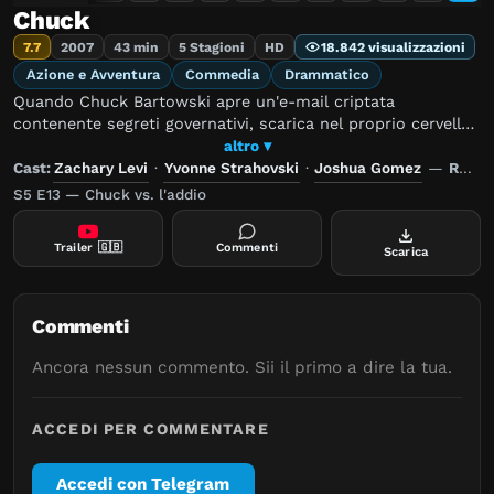
Chuck
7.7
2007
43 min
5 Stagioni
HD
18.842 visualizzazioni
Azione e Avventura
Commedia
Drammatico
Quando Chuck Bartowski apre un'e-mail criptata
contenente segreti governativi, scarica nel proprio cervello
migliaia di dati sensibili. Il destino del mondo è ora nelle
altro ▾
improbabili mani di un impiegato del negozio di elettronica
Cast:
Zachary Levi
·
Yvonne Strahovski
·
Joshua Gomez
—
Regia:
Buy More.
S5 E13 — Chuck vs. l'addio
Trailer
🇬🇧
Commenti
Scarica
Commenti
Ancora nessun commento. Sii il primo a dire la tua.
ACCEDI PER COMMENTARE
Accedi con Telegram