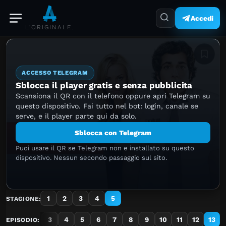
Accedi
L'ORIGINALE.
Aggiung
ACCESSO TELEGRAM
Sblocca il player gratis e senza pubblicita
Scansiona il QR con il telefono oppure apri Telegram su
questo dispositivo. Fai tutto nel bot: login, canale se
serve, e il player parte qui da solo.
Sblocca con Telegram
Puoi usare il QR se Telegram non e installato su questo
dispositivo. Nessun secondo passaggio sul sito.
1
2
3
4
5
STAGIONE:
1
2
3
4
5
6
7
8
9
10
11
12
13
EPISODIO: