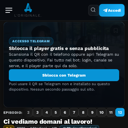
Accedi
L'ORIGINALE.
Aggiung
ACCESSO TELEGRAM
Sblocca il player gratis e senza pubblicita
Scansiona il QR con il telefono oppure apri Telegram su
questo dispositivo. Fai tutto nel bot: login, canale se
serve, e il player parte qui da solo.
Sblocca con Telegram
Puoi usare il QR se Telegram non e installato su questo
dispositivo. Nessun secondo passaggio sul sito.
1
2
3
4
5
6
7
8
9
10
11
12
EPISODIO:
Ci vediamo domani al lavoro!