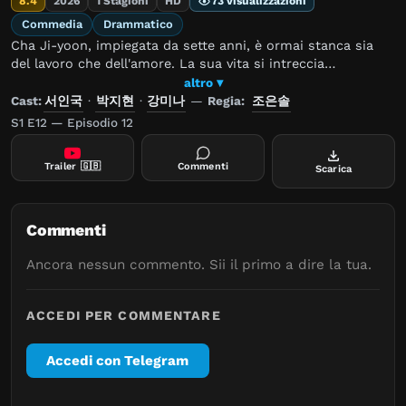
8.4
2026
1 Stagioni
HD
73 visualizzazioni
Commedia
Drammatico
Cha Ji-yoon, impiegata da sette anni, è ormai stanca sia
del lavoro che dell'amore. La sua vita si intreccia
inaspettatamente con quella del suo scontroso capo Kang
altro ▾
Si-woo. Dietro i suoi modi freddi, però, Ji-yoon scopre un
Cast:
서인국
·
박지현
·
강미나
—
Regia:
조은솔
uomo premuroso e sincero. Tra giornate in ufficio tutte
S1 E12 — Episodio 12
uguali, imprevisti sul lavoro e ferite di passate delusioni
amorose, i due diventano insostituibili l'uno per l'altra.
Trailer
🇬🇧
Commenti
Scarica
Commenti
Ancora nessun commento. Sii il primo a dire la tua.
ACCEDI PER COMMENTARE
Accedi con Telegram