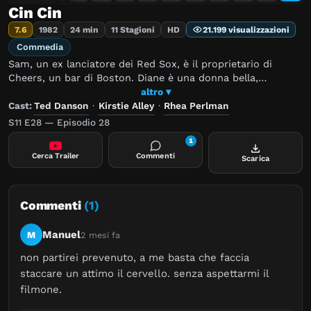
Cin Cin
7.6
1982
24 min
11 Stagioni
HD
21.199 visualizzazioni
Commedia
Sam, un ex lanciatore dei Red Sox, è il proprietario di
Cheers, un bar di Boston. Diane è una donna bella,
intelligente, e un po' snob che si è finita a fare la cameriera
altro ▾
al Cheers dopo che il suo fidanzato l'ha piantata in asso.
Cast:
Ted Danson
·
Kirstie Alley
·
Rhea Perlman
Sam e Diane non fanno altro che stuzzicarsi e litigare, ma
S11 E28 — Episodio 28
ovviamente è solo un pretesto per nascondere i veri
1
sentimenti che provano.
Cerca Trailer
Commenti
Scarica
Commenti
(1)
Manuel
M
2 mesi fa
non partirei prevenuto, a me basta che faccia 
staccare un attimo il cervello. senza aspettarmi il 
filmone.