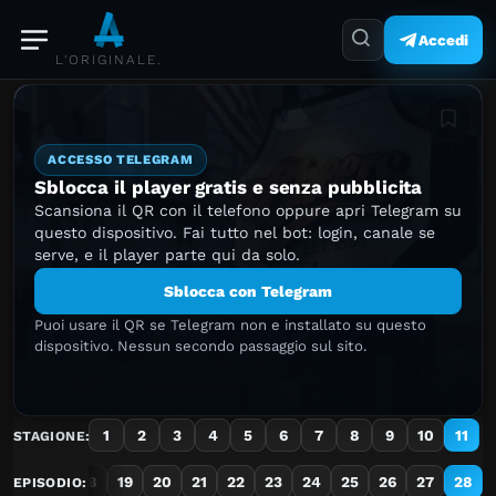
Accedi
L'ORIGINALE.
Aggiung
ACCESSO TELEGRAM
Sblocca il player gratis e senza pubblicita
Scansiona il QR con il telefono oppure apri Telegram su
questo dispositivo. Fai tutto nel bot: login, canale se
serve, e il player parte qui da solo.
Sblocca con Telegram
Puoi usare il QR se Telegram non e installato su questo
dispositivo. Nessun secondo passaggio sul sito.
1
2
3
4
5
6
7
8
9
10
11
STAGIONE:
16
17
18
19
20
21
22
23
24
25
26
27
28
EPISODIO: