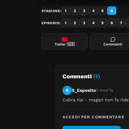
1
2
3
4
5
6
STAGIONE:
1
2
3
4
5
6
7
EPISODIO:
Trailer
🇬🇧
Commenti
Commenti
(1)
S_Esposito
S
3 mesi fa
Cobra Kai - magari non fa ride
ACCEDI PER COMMENTARE