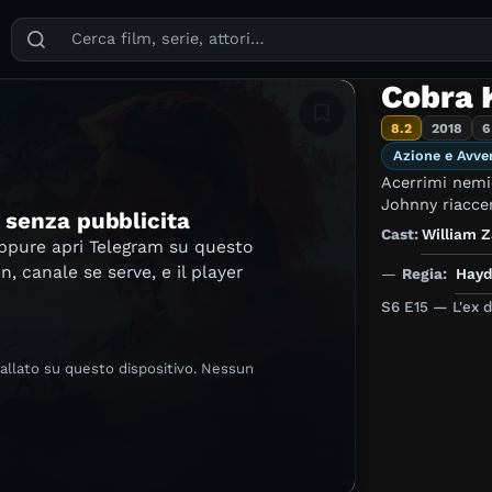
Puoi cercare film, serie TV, attori, registi, generi e temi
Cobra 
Aggiungi in lista
8.2
2018
6
Azione e Avve
Acerrimi nemic
Johnny riaccen
e senza pubblicita
Cast:
William 
oppure apri Telegram su questo
in, canale se serve, e il player
—
Regia:
Hayd
S6 E15 — L'ex 
tallato su questo dispositivo. Nessun