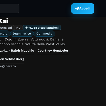
Accedi
.
Kai
 Stagioni
HD
19.358 visualizzazioni
ntura
Drammatico
Commedia
i. Dojo in guerra. Volti nuovi. Daniel e
dono vecchie rivalità della West Valley.
Zabka
·
Ralph Macchio
·
Courtney Henggeler
en Schlossberg
degenerato