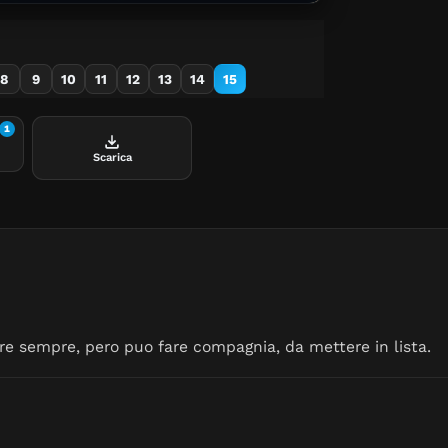
8
9
10
11
12
13
14
15
1
Scarica
re sempre, pero puo fare compagnia, da mettere in lista.