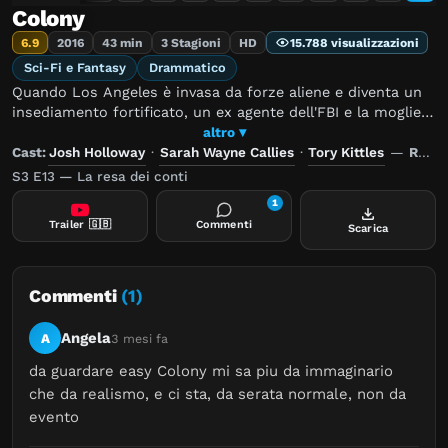
Colony
6.9
2016
43 min
3 Stagioni
HD
15.788 visualizzazioni
Sci-Fi e Fantasy
Drammatico
Quando Los Angeles è invasa da forze aliene e diventa un
insediamento fortificato, un ex agente dell'FBI e la moglie
rischiano tutto per ritrovare il figlio.
altro ▾
Cast:
Josh Holloway
·
Sarah Wayne Callies
·
Tory Kittles
—
Regia:
S3 E13 — La resa dei conti
1
Trailer
🇬🇧
Commenti
Scarica
Commenti
(1)
Angela
A
3 mesi fa
da guardare easy Colony mi sa piu da immaginario 
che da realismo, e ci sta, da serata normale, non da 
evento