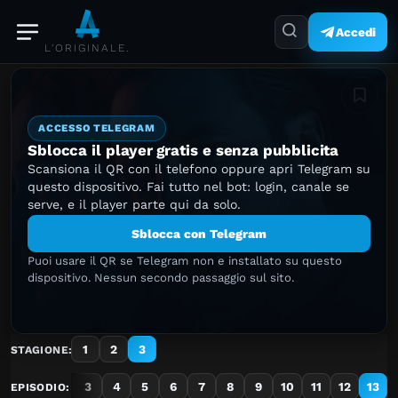
Accedi
L'ORIGINALE.
Aggiung
ACCESSO TELEGRAM
Sblocca il player gratis e senza pubblicita
Scansiona il QR con il telefono oppure apri Telegram su
questo dispositivo. Fai tutto nel bot: login, canale se
serve, e il player parte qui da solo.
Sblocca con Telegram
Puoi usare il QR se Telegram non e installato su questo
dispositivo. Nessun secondo passaggio sul sito.
1
2
3
STAGIONE:
1
2
3
4
5
6
7
8
9
10
11
12
13
EPISODIO: