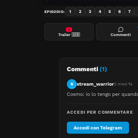
1
2
3
4
5
6
7
EPISODIO:
Trailer
🇬🇧
Commenti
Commenti
(1)
stream_warrior
S
3 mesi fa
Cosmo: io lo tengo per quando v
ACCEDI PER COMMENTARE
Accedi con Telegram