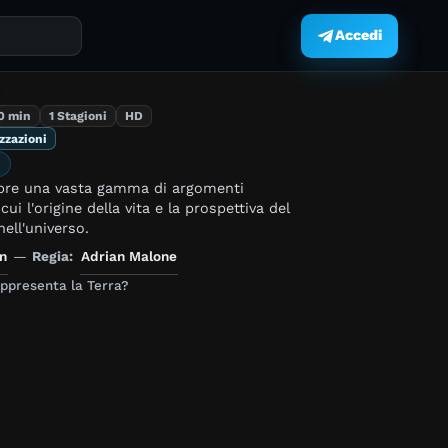
Accedi
.
0 min
1 Stagioni
HD
izzazioni
pre una vasta gamma di argomenti
 cui l'origine della vita e la prospettiva del
ell'universo.
n
—
Regia:
Adrian Malone
appresenta la Terra?