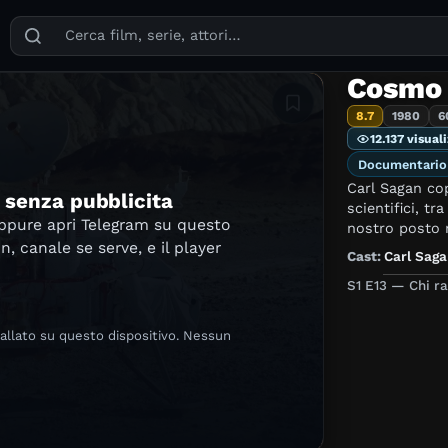
Puoi cercare film, serie TV, attori, registi, generi e temi
Cosmo
Aggiungi in lista
8.7
1980
6
12.137 visual
Documentario
Carl Sagan co
e senza pubblicita
scientifici, tra
oppure apri Telegram su questo
nostro posto n
in, canale se serve, e il player
Cast:
Carl Saga
S1 E13 — Chi r
tallato su questo dispositivo. Nessun