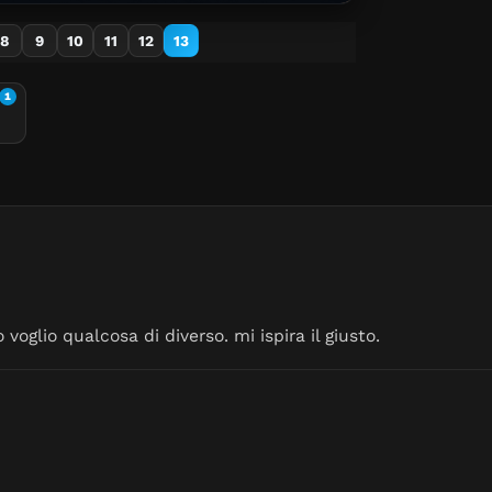
8
9
10
11
12
13
1
oglio qualcosa di diverso. mi ispira il giusto.