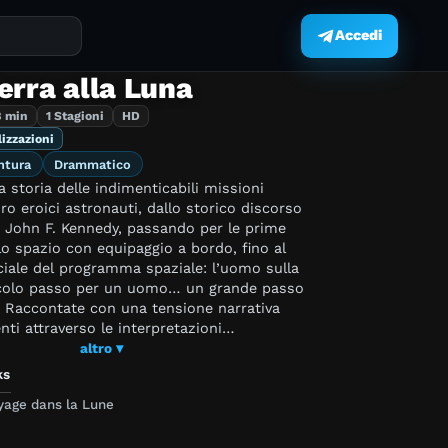
Accedi
.
erra alla Luna
8 min
1 Stagioni
HD
lizzazioni
ntura
Drammatico
storia delle indimenticabili missioni
oro eroici astronauti, dallo storico discorso
e John F. Kennedy, passando per le prime
lo spazio con equipaggio a bordo, fino al
ale del programma spaziale: l’uomo sulla
colo passo per un uomo… un grande passo
. Raccontate con una tensione narrativa
ti attraverso le interpretazioni
Cary Elwes, Sally Field, Chris Isaak e tanti
altro ▾
sono le storie di uomini, donne e bambini
ks
espirarono e costruirono, a partire dalla
yage dans la Lune
tà, uno dei successi più straordinari nella
nere umano.