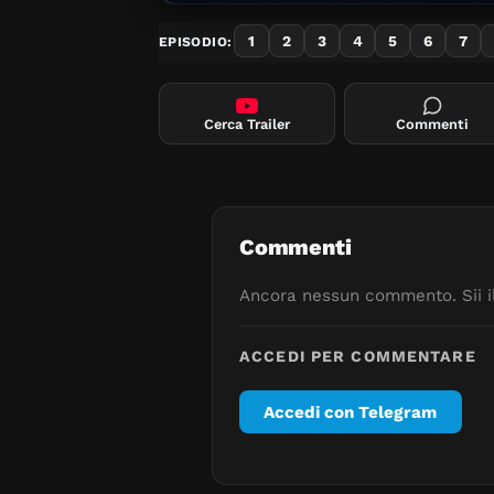
1
2
3
4
5
6
7
EPISODIO:
Cerca Trailer
Commenti
Commenti
Ancora nessun commento. Sii il
ACCEDI PER COMMENTARE
Accedi con Telegram