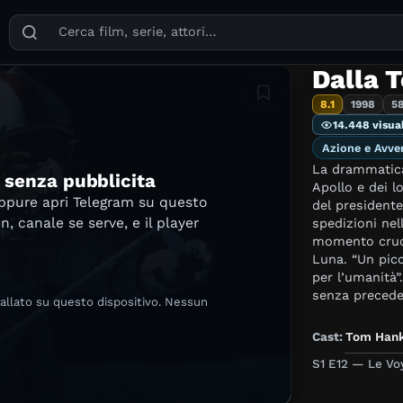
Puoi cercare film, serie TV, attori, registi, generi e temi
Dalla T
Aggiungi in lista
8.1
1998
5
14.448 visua
Azione e Avve
La drammatica 
e senza pubblicita
Apollo e dei l
oppure apri Telegram su questo
del president
in, canale se serve, e il player
spedizioni nel
momento cruci
Luna. “Un pic
per l’umanità”
senza preceden
tallato su questo dispositivo. Nessun
memorabili di 
altri, queste 
Cast:
Tom Han
che vissero, r
S1 E12 — Le Vo
forza di volon
storia del ge