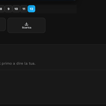
8
9
10
11
12
Scarica
 primo a dire la tua.