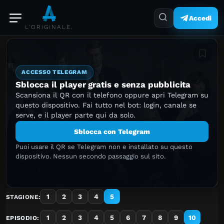
Accedi
L'ORIGINALE.
Aggiung
ACCESSO TELEGRAM
Sblocca il player gratis e senza pubblicita
Scansiona il QR con il telefono oppure apri Telegram su
questo dispositivo. Fai tutto nel bot: login, canale se
serve, e il player parte qui da solo.
Sblocca con Telegram
Puoi usare il QR se Telegram non e installato su questo
dispositivo. Nessun secondo passaggio sul sito.
1
2
3
4
5
STAGIONE:
1
2
3
4
5
6
7
8
9
10
EPISODIO: