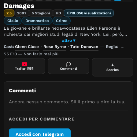
Damages
7.5
2007
5 Stagioni
HD
18.056 visualizzazioni
Giallo
Drammatico
Crime
La giovane e brillante neoavvocatessa Ellen Parsons è
richiesta dai migliori studi legali di New York. Lei, però,
desidera lavorare per Patty Hewes, un legale leggendario,
altro ▾
esperto in casi miliardari e temuto da tutte le grandi
Cast:
Glenn Close
·
Rose Byrne
·
Tate Donovan
—
Regia:
Timothy
multinazionali.
S5 E10 — Non farlo mai più
Trailer
🇬🇧
Commenti
Scarica
Commenti
Ancora nessun commento. Sii il primo a dire la tua.
ACCEDI PER COMMENTARE
Accedi con Telegram