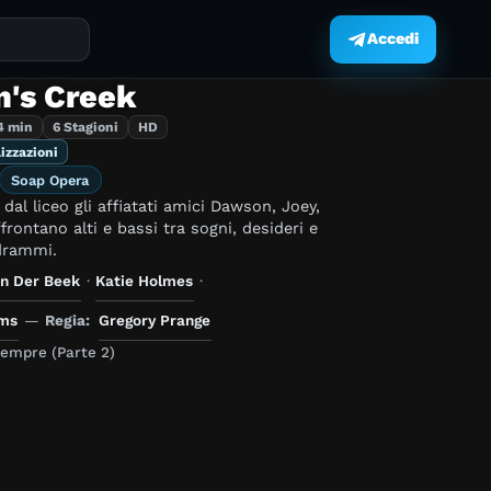
Accedi
.
's Creek
4 min
6 Stagioni
HD
izzazioni
Soap Opera
 dal liceo gli affiatati amici Dawson, Joey,
frontano alti e bassi tra sogni, desideri e
drammi.
n Der Beek
·
Katie Holmes
·
ams
—
Regia:
Gregory Prange
empre (Parte 2)