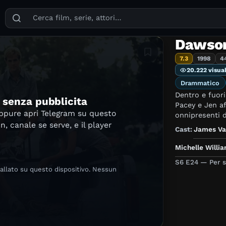
Puoi cercare film, serie TV, attori, registi, generi e temi
Dawson
Aggiungi in lista
7.3
1998
4
20.222 visual
Drammatico
Dentro e fuori
e senza pubblicita
Pacey e Jen af
oppure apri Telegram su questo
onnipresenti 
in, canale se serve, e il player
Cast:
James Va
Michelle Willi
S6 E24 — Per s
tallato su questo dispositivo. Nessun