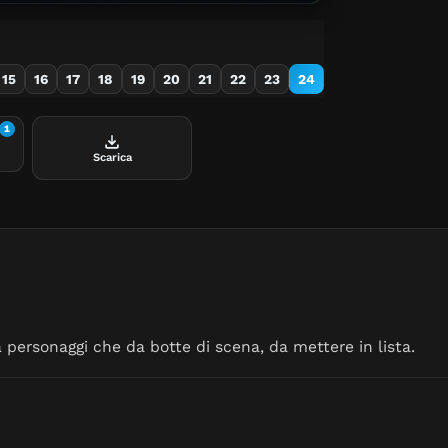
15
16
17
18
19
20
21
22
23
24
1
Scarica
personaggi che da botte di scena, da mettere in lista.