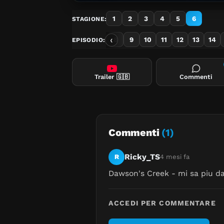
1
2
3
4
5
6
STAGIONE:
‹
1
2
3
4
5
6
7
8
9
10
11
12
13
14
EPISODIO:
Trailer
🇬🇧
Commenti
Commenti
(1)
Ricky_TS
R
4 mesi fa
Dawson's Creek - mi sa piu da 
ACCEDI PER COMMENTARE