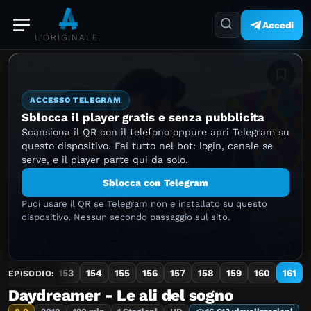
Accedi
L'ORIGINALE.
Aggiung
ACCESSO TELEGRAM
Sblocca il player gratis e senza pubblicita
Scansiona il QR con il telefono oppure apri Telegram su
questo dispositivo. Fai tutto nel bot: login, canale se
serve, e il player parte qui da solo.
Sblocca con Telegram
Puoi usare il QR se Telegram non e installato su questo
dispositivo. Nessun secondo passaggio sul sito.
151
152
153
154
155
156
157
158
159
160
161
EPISODIO:
Daydreamer - Le ali del sogno